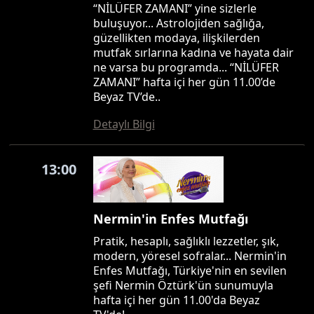
“NİLÜFER ZAMANI” yine sizlerle
buluşuyor... Astrolojiden sağlığa,
güzellikten modaya, ilişkilerden
mutfak sırlarına kadına ve hayata dair
ne varsa bu programda... “NİLÜFER
ZAMANI” hafta içi her gün 11.00’de
Beyaz TV’de..
Detaylı Bilgi
13:00
Nermin'in Enfes Mutfağı
Pratik, hesaplı, sağlıklı lezzetler, şık,
modern, yöresel sofralar... Nermin'in
Enfes Mutfağı, Türkiye'nin en sevilen
şefi Nermin Öztürk'ün sunumuyla
hafta içi her gün 11.00'da Beyaz