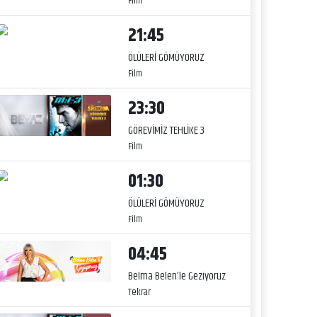
Film
21:45
ÖLÜLERİ GÖMÜYORUZ
Film
23:30
GÖREVİMİZ TEHLİKE 3
Film
01:30
ÖLÜLERİ GÖMÜYORUZ
Film
04:45
Belma Belen’le Geziyoruz
Tekrar