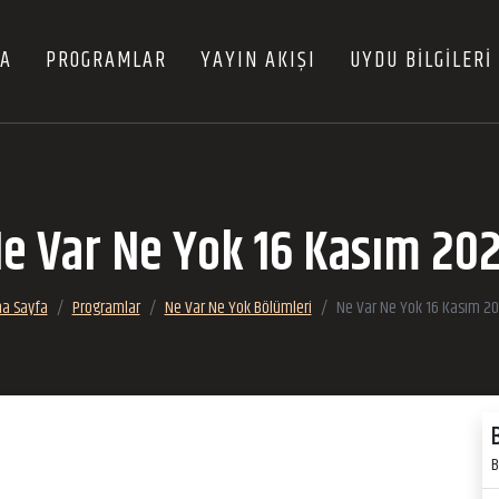
FA
PROGRAMLAR
YAYIN AKIŞI
UYDU BİLGİLERİ
e Var Ne Yok 16 Kasım 20
a Sayfa
Programlar
Ne Var Ne Yok Bölümleri
Ne Var Ne Yok 16 Kasım 2
B