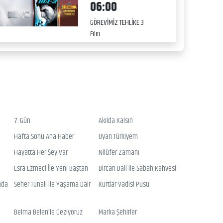
06:00
GÖREVİMİZ TEHLİKE 3
Film
7. Gün
Akılda Kalsın
Hafta Sonu Ana Haber
Uyan Türkiyem
Hayatta Her Şey Var
Nilüfer Zamanı
Esra Ezmeci İle Yeni Baştan
Bircan Bali ile Sabah Kahvesi
nda
Seher Tunalı ile Yaşama Dair
Kurtlar Vadisi Pusu
Belma Belen’le Geziyoruz
Marka Şehirler