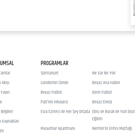
RUMSAL
PROGRAMLAR
ramlar
Sürmanşet
Ne Var Ne Yok
 Akışı
Gündemin İzinde
Beyaz Ana Haber
ı Yayın
Beyaz Futbol
Derin Futbol
ye
Pati'nin Hikayesi
Beyaz Enerji
Bilgileri
Esra Ezmeci ile Her Şey Ortada
Ebru ve Burak ile Yurt Dışı
Eğitim
n Kaynakları
Masumlar Apartmanı
Nermin'in Enfes Mutfağı
şim