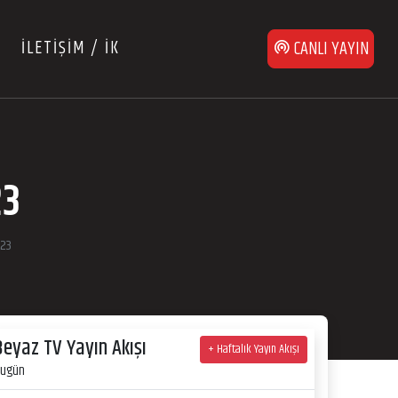
İLETİŞİM / İK
CANLI YAYIN
23
023
Beyaz TV Yayın Akışı
+ Haftalık Yayın Akışı
ugün