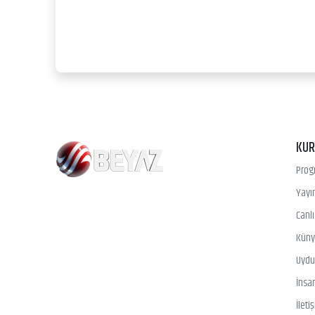
KU
Prog
Yayın
Canl
Kün
Uydu 
İnsa
İleti