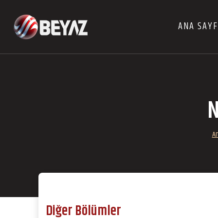
ANA SAY
N
An
Diğer Bölümler