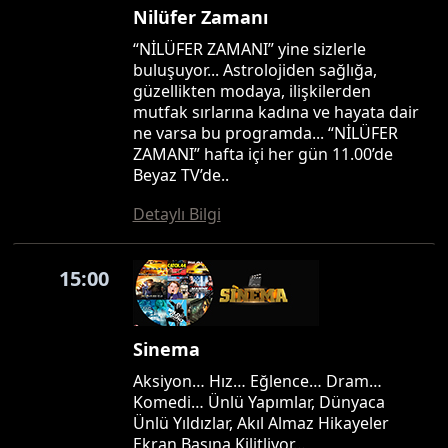
Nilüfer Zamanı
“NİLÜFER ZAMANI” yine sizlerle
buluşuyor... Astrolojiden sağlığa,
güzellikten modaya, ilişkilerden
mutfak sırlarına kadına ve hayata dair
ne varsa bu programda... “NİLÜFER
ZAMANI” hafta içi her gün 11.00’de
Beyaz TV’de..
Detaylı Bilgi
15:00
Sinema
Aksiyon… Hız… Eğlence… Dram…
Komedi… Ünlü Yapımlar, Dünyaca
Ünlü Yıldızlar, Akıl Almaz Hikayeler
Ekran Başına Kilitliyor…