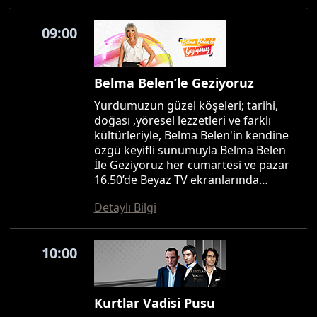
09:00
Belma Belen’le Geziyoruz
Yurdumuzun güzel köşeleri; tarihi,
doğası ,yöresel lezzetleri ve farklı
kültürleriyle, Belma Belen'in kendine
özgü keyifli sunumuyla Belma Belen
İle Geziyoruz her cumartesi ve pazar
16.50’de Beyaz TV ekranlarında…
Detaylı Bilgi
10:00
Kurtlar Vadisi Pusu