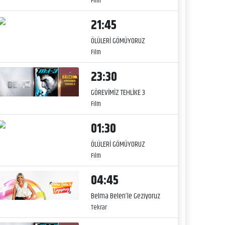
Film
21:45
ÖLÜLERİ GÖMÜYORUZ
Film
23:30
GÖREVİMİZ TEHLİKE 3
Film
01:30
ÖLÜLERİ GÖMÜYORUZ
Film
04:45
Belma Belen’le Geziyoruz
Tekrar