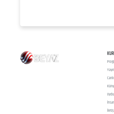
KU
Prog
Yayın
Canl
Kün
Uydu 
İnsa
İleti