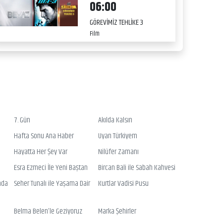
06:00
GÖREVİMİZ TEHLİKE 3
Film
7. Gün
Akılda Kalsın
Hafta Sonu Ana Haber
Uyan Türkiyem
Hayatta Her Şey Var
Nilüfer Zamanı
Esra Ezmeci İle Yeni Baştan
Bircan Bali ile Sabah Kahvesi
nda
Seher Tunalı ile Yaşama Dair
Kurtlar Vadisi Pusu
Belma Belen’le Geziyoruz
Marka Şehirler