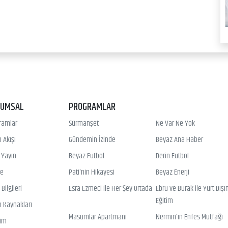
RUMSAL
PROGRAMLAR
ramlar
Sürmanşet
Ne Var Ne Yok
 Akışı
Gündemin İzinde
Beyaz Ana Haber
ı Yayın
Beyaz Futbol
Derin Futbol
ye
Pati'nin Hikayesi
Beyaz Enerji
Bilgileri
Esra Ezmeci ile Her Şey Ortada
Ebru ve Burak ile Yurt Dışı
Eğitim
n Kaynakları
Masumlar Apartmanı
Nermin'in Enfes Mutfağı
şim