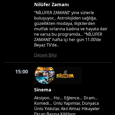
Nilüfer Zamanı
“NİLÜFER ZAMANI” yine sizlerle
buluşuyor... Astrolojiden sağlığa,
güzellikten modaya, ilişkilerden
mutfak sırlarına kadına ve hayata dair
ne varsa bu programda... “NİLÜFER
ZAMANI” hafta içi her gün 11.00’de
Beyaz TV’de..
Detaylı Bilgi
15:00
Sinema
Aksiyon… Hız… Eğlence… Dram…
Komedi… Ünlü Yapımlar, Dünyaca
Ünlü Yıldızlar, Akıl Almaz Hikayeler
Ekran Başına Kilitliyor…