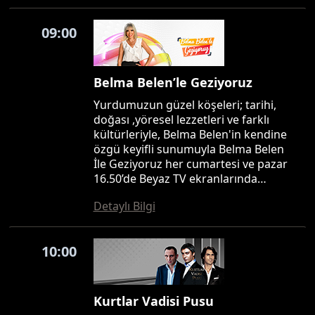
09:00
Belma Belen’le Geziyoruz
Yurdumuzun güzel köşeleri; tarihi,
doğası ,yöresel lezzetleri ve farklı
kültürleriyle, Belma Belen'in kendine
özgü keyifli sunumuyla Belma Belen
İle Geziyoruz her cumartesi ve pazar
16.50’de Beyaz TV ekranlarında…
Detaylı Bilgi
10:00
Kurtlar Vadisi Pusu