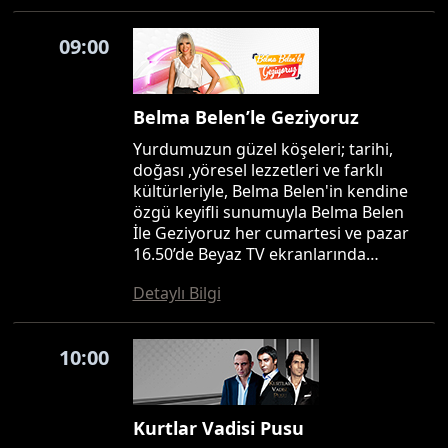
09:00
Belma Belen’le Geziyoruz
Yurdumuzun güzel köşeleri; tarihi,
doğası ,yöresel lezzetleri ve farklı
kültürleriyle, Belma Belen'in kendine
özgü keyifli sunumuyla Belma Belen
İle Geziyoruz her cumartesi ve pazar
16.50’de Beyaz TV ekranlarında…
Detaylı Bilgi
10:00
Kurtlar Vadisi Pusu