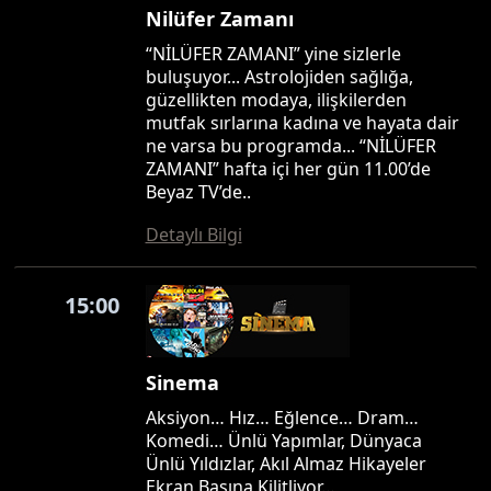
Nilüfer Zamanı
“NİLÜFER ZAMANI” yine sizlerle
buluşuyor... Astrolojiden sağlığa,
güzellikten modaya, ilişkilerden
mutfak sırlarına kadına ve hayata dair
ne varsa bu programda... “NİLÜFER
ZAMANI” hafta içi her gün 11.00’de
Beyaz TV’de..
Detaylı Bilgi
15:00
Sinema
Aksiyon… Hız… Eğlence… Dram…
Komedi… Ünlü Yapımlar, Dünyaca
Ünlü Yıldızlar, Akıl Almaz Hikayeler
Ekran Başına Kilitliyor…