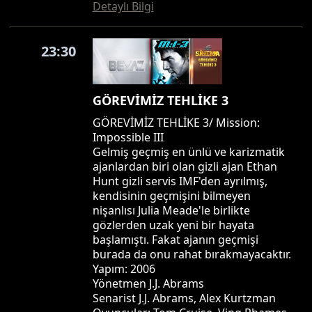
Detaylı Bilgi
23:30
GÖREVİMİZ TEHLİKE 3
GÖREVİMİZ TEHLİKE 3/ Mission:
Impossible III
Gelmiş geçmiş en ünlü ve karizmatik
ajanlardan biri olan gizli ajan Ethan
Hunt gizli servis IMF'den ayrılmış,
kendisinin geçmişini bilmeyen
nişanlısı Julia Meade'le birlikte
gözlerden uzak yeni bir hayata
başlamıştı. Fakat ajanın geçmişi
burada da onu rahat bırakmayacaktır.
Yapım: 2006
Yönetmen J.J. Abrams
Senarist J.J. Abrams, Alex Kurtzman