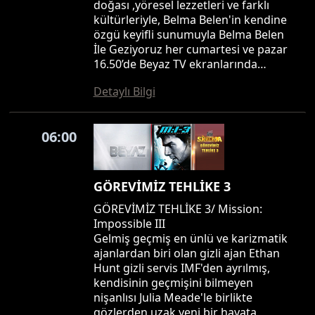
doğası ,yöresel lezzetleri ve farklı
kültürleriyle, Belma Belen'in kendine
özgü keyifli sunumuyla Belma Belen
İle Geziyoruz her cumartesi ve pazar
16.50’de Beyaz TV ekranlarında…
Detaylı Bilgi
06:00
GÖREVİMİZ TEHLİKE 3
GÖREVİMİZ TEHLİKE 3/ Mission:
Impossible III
Gelmiş geçmiş en ünlü ve karizmatik
ajanlardan biri olan gizli ajan Ethan
Hunt gizli servis IMF'den ayrılmış,
kendisinin geçmişini bilmeyen
nişanlısı Julia Meade'le birlikte
gözlerden uzak yeni bir hayata