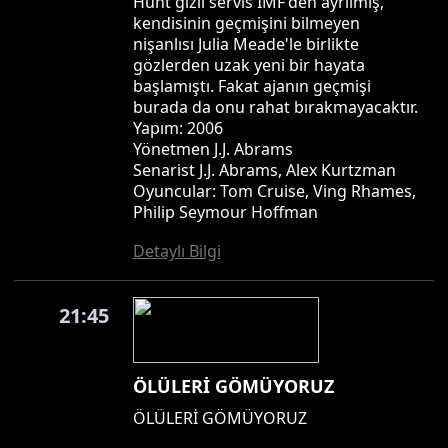
Hunt gizli servis IMF'den ayrılmış,
kendisinin geçmişini bilmeyen
nişanlısı Julia Meade'le birlikte
gözlerden uzak yeni bir hayata
başlamıştı. Fakat ajanın geçmişi
burada da onu rahat bırakmayacaktır.
Yapım: 2006
Yönetmen J.J. Abrams
Senarist J.J. Abrams, Alex Kurtzman
Oyuncular: Tom Cruise, Ving Rhames,
Philip Seymour Hoffman
Detaylı Bilgi
21:45
ÖLÜLERİ GÖMÜYORUZ
ÖLÜLERİ GÖMÜYORUZ