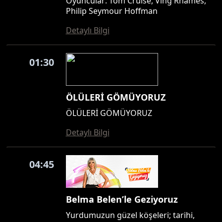
Oyuncular: Tom Cruise, Ving Rhames,
Philip Seymour Hoffman
Detaylı Bilgi
01:30
ÖLÜLERİ GÖMÜYORUZ
ÖLÜLERİ GÖMÜYORUZ
Detaylı Bilgi
04:45
Belma Belen’le Geziyoruz
Yurdumuzun güzel köşeleri; tarihi,