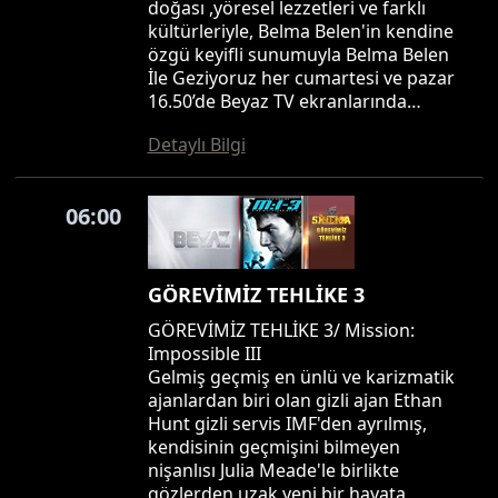
doğası ,yöresel lezzetleri ve farklı
kültürleriyle, Belma Belen'in kendine
özgü keyifli sunumuyla Belma Belen
İle Geziyoruz her cumartesi ve pazar
16.50’de Beyaz TV ekranlarında…
Detaylı Bilgi
06:00
GÖREVİMİZ TEHLİKE 3
GÖREVİMİZ TEHLİKE 3/ Mission:
Impossible III
Gelmiş geçmiş en ünlü ve karizmatik
ajanlardan biri olan gizli ajan Ethan
Hunt gizli servis IMF'den ayrılmış,
kendisinin geçmişini bilmeyen
nişanlısı Julia Meade'le birlikte
gözlerden uzak yeni bir hayata