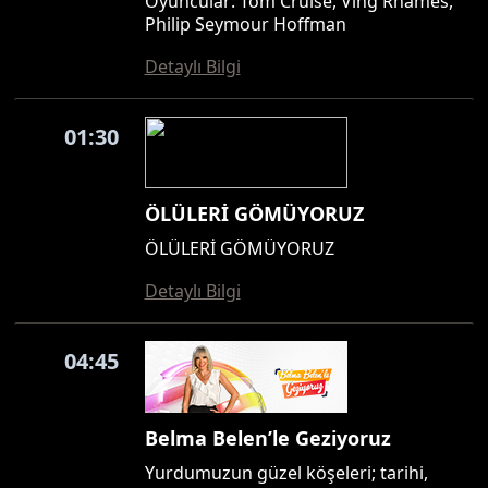
Oyuncular: Tom Cruise, Ving Rhames,
Philip Seymour Hoffman
Detaylı Bilgi
01:30
ÖLÜLERİ GÖMÜYORUZ
ÖLÜLERİ GÖMÜYORUZ
Detaylı Bilgi
04:45
Belma Belen’le Geziyoruz
Yurdumuzun güzel köşeleri; tarihi,