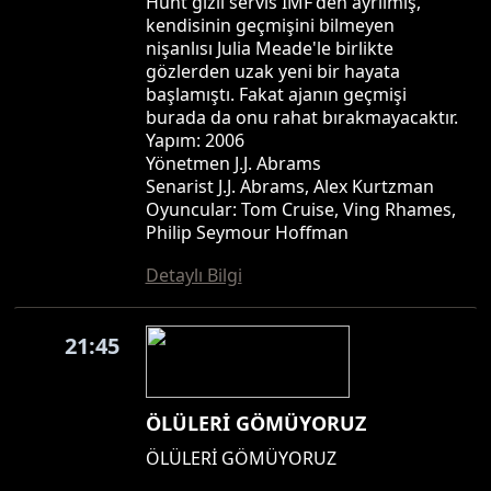
Hunt gizli servis IMF'den ayrılmış,
kendisinin geçmişini bilmeyen
nişanlısı Julia Meade'le birlikte
gözlerden uzak yeni bir hayata
başlamıştı. Fakat ajanın geçmişi
burada da onu rahat bırakmayacaktır.
Yapım: 2006
Yönetmen J.J. Abrams
Senarist J.J. Abrams, Alex Kurtzman
Oyuncular: Tom Cruise, Ving Rhames,
Philip Seymour Hoffman
Detaylı Bilgi
21:45
ÖLÜLERİ GÖMÜYORUZ
ÖLÜLERİ GÖMÜYORUZ