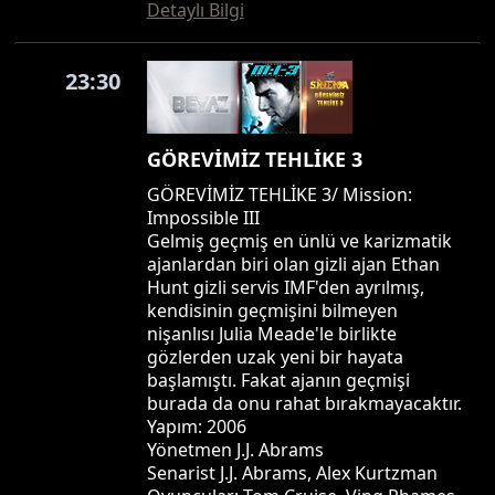
Detaylı Bilgi
23:30
GÖREVİMİZ TEHLİKE 3
GÖREVİMİZ TEHLİKE 3/ Mission:
Impossible III
Gelmiş geçmiş en ünlü ve karizmatik
ajanlardan biri olan gizli ajan Ethan
Hunt gizli servis IMF'den ayrılmış,
kendisinin geçmişini bilmeyen
nişanlısı Julia Meade'le birlikte
gözlerden uzak yeni bir hayata
başlamıştı. Fakat ajanın geçmişi
burada da onu rahat bırakmayacaktır.
Yapım: 2006
Yönetmen J.J. Abrams
Senarist J.J. Abrams, Alex Kurtzman