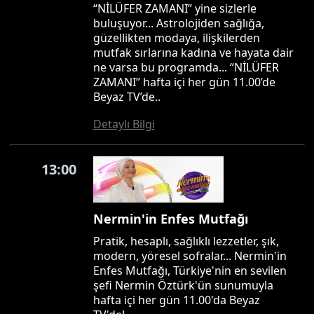
“NİLÜFER ZAMANI” yine sizlerle
buluşuyor... Astrolojiden sağlığa,
güzellikten modaya, ilişkilerden
mutfak sırlarına kadına ve hayata dair
ne varsa bu programda... “NİLÜFER
ZAMANI” hafta içi her gün 11.00’de
Beyaz TV’de..
Detaylı Bilgi
13:00
Nermin'in Enfes Mutfağı
Pratik, hesaplı, sağlıklı lezzetler, şık,
modern, yöresel sofralar... Nermin'in
Enfes Mutfağı, Türkiye'nin en sevilen
şefi Nermin Öztürk'ün sunumuyla
hafta içi her gün 11.00'da Beyaz