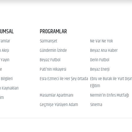
RUMSAL
PROGRAMLAR
ramlar
Sürmanşet
Ne Var Ne Yok
 Akışı
Gündemin İzinde
Beyaz Ana Haber
ı Yayın
Beyaz Futbol
Derin Futbol
ye
Pati'nin Hikayesi
Beyaz Enerji
Bilgileri
Esra Ezmeci ile Her Şey Ortada
Ebru ve Burak ile Yurt Dışı
Eğitim
n Kaynakları
Masumlar Apartmanı
Nermin'in Enfes Mutfağı
şim
Geçmişe Yürüyen Adam
Sinema