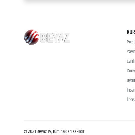
KU
Prog
Yayın
Canl
Kün
Uydu 
İnsa
İleti
© 2021 Beyaz TV, Tüm hakları saklıdır.