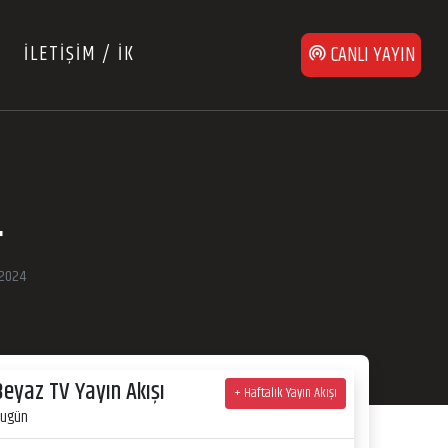
İLETİŞİM / İK
CANLI YAYIN
4
 2024
Beyaz TV Yayın Akışı
+ Haftalık Yayın Akışı
ugün