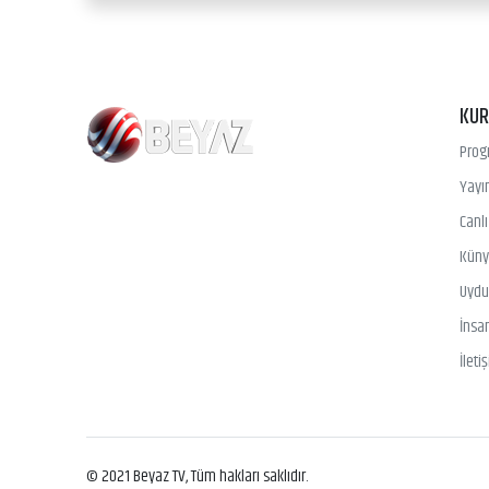
KU
Prog
Yayın
Canl
Kün
Uydu 
İnsa
İleti
© 2021 Beyaz TV, Tüm hakları saklıdır.