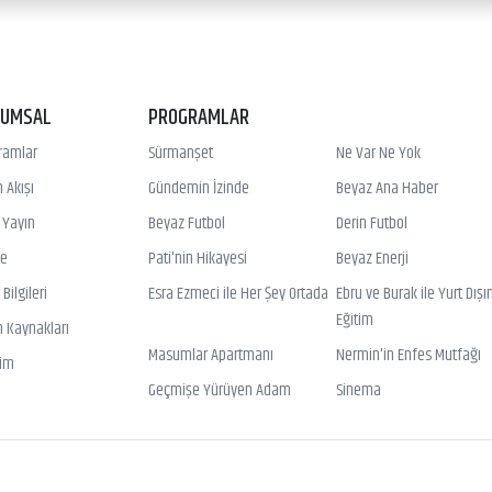
RUMSAL
PROGRAMLAR
ramlar
Sürmanşet
Ne Var Ne Yok
 Akışı
Gündemin İzinde
Beyaz Ana Haber
ı Yayın
Beyaz Futbol
Derin Futbol
ye
Pati'nin Hikayesi
Beyaz Enerji
Bilgileri
Esra Ezmeci ile Her Şey Ortada
Ebru ve Burak ile Yurt Dışı
Eğitim
n Kaynakları
Masumlar Apartmanı
Nermin'in Enfes Mutfağı
şim
Geçmişe Yürüyen Adam
Sinema