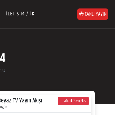
İLETİŞİM / İK
CANLI YAYIN
24
2024
Beyaz TV Yayın Akışı
+ Haftalık Yayın Akışı
ugün