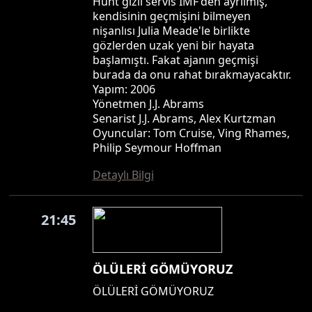
Hunt gizli servis IMF'den ayrılmış,
kendisinin geçmişini bilmeyen
nişanlısı Julia Meade'le birlikte
gözlerden uzak yeni bir hayata
başlamıştı. Fakat ajanın geçmişi
burada da onu rahat bırakmayacaktır.
Yapım: 2006
Yönetmen J.J. Abrams
Senarist J.J. Abrams, Alex Kurtzman
Oyuncular: Tom Cruise, Ving Rhames,
Philip Seymour Hoffman
Detaylı Bilgi
21:45
ÖLÜLERİ GÖMÜYORUZ
ÖLÜLERİ GÖMÜYORUZ