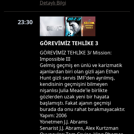
Detaylı Bilgi
23:30
GÖREVİMİZ TEHLİKE 3
GÖREVİMİZ TEHLİKE 3/ Mission:
Impossible III
Gelmiş geçmiş en ünlü ve karizmatik
ajanlardan biri olan gizli ajan Ethan
Hunt gizli servis IMF'den ayrılmış,
kendisinin geçmişini bilmeyen
nişanlısı Julia Meade'le birlikte
gözlerden uzak yeni bir hayata
başlamıştı. Fakat ajanın geçmişi
burada da onu rahat bırakmayacaktır.
Yapım: 2006
Yönetmen J.J. Abrams
Senarist J.J. Abrams, Alex Kurtzman