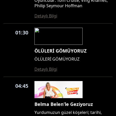
Oyuncular: Tom Cruise, Ving Rhames,
Philip Seymour Hoffman
Detaylı Bilgi
01:30
ÖLÜLERİ GÖMÜYORUZ
ÖLÜLERİ GÖMÜYORUZ
Detaylı Bilgi
04:45
Belma Belen’le Geziyoruz
Yurdumuzun güzel köşeleri; tarihi,