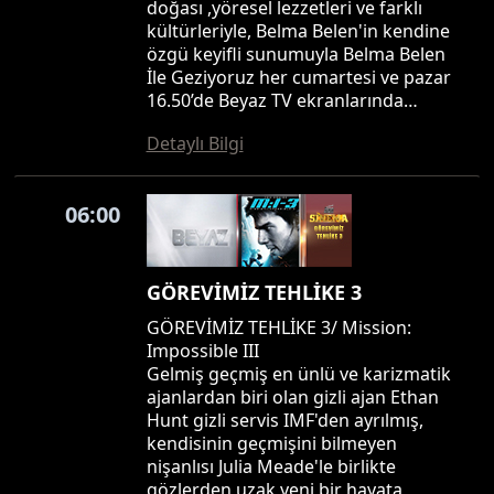
doğası ,yöresel lezzetleri ve farklı
kültürleriyle, Belma Belen'in kendine
özgü keyifli sunumuyla Belma Belen
İle Geziyoruz her cumartesi ve pazar
16.50’de Beyaz TV ekranlarında…
Detaylı Bilgi
06:00
GÖREVİMİZ TEHLİKE 3
GÖREVİMİZ TEHLİKE 3/ Mission:
Impossible III
Gelmiş geçmiş en ünlü ve karizmatik
ajanlardan biri olan gizli ajan Ethan
Hunt gizli servis IMF'den ayrılmış,
kendisinin geçmişini bilmeyen
nişanlısı Julia Meade'le birlikte
gözlerden uzak yeni bir hayata