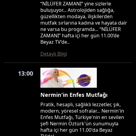
“NİLÜFER ZAMANI” yine sizlerle
buluşuyor... Astrolojiden sağlığa,
güzellikten modaya, ilişkilerden
mutfak sırlarına kadına ve hayata dair
ne varsa bu programda... “NİLÜFER
ZAMANI” hafta içi her gün 11.00’de
Beyaz TV’de..
Detaylı Bilgi
13:00
Nermin'in Enfes Mutfağı
Pratik, hesaplı, sağlıklı lezzetler, şık,
modern, yöresel sofralar... Nermin'in
Enfes Mutfağı, Türkiye'nin en sevilen
şefi Nermin Öztürk'ün sunumuyla
hafta içi her gün 11.00'da Beyaz