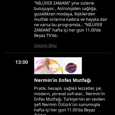
“NİLÜFER ZAMANI” yine sizlerle
buluşuyor... Astrolojiden sağlığa,
güzellikten modaya, ilişkilerden
mutfak sırlarına kadına ve hayata dair
ne varsa bu programda... “NİLÜFER
ZAMANI” hafta içi her gün 11.00’de
Beyaz TV’de..
Detaylı Bilgi
13:00
Nermin'in Enfes Mutfağı
Pratik, hesaplı, sağlıklı lezzetler, şık,
modern, yöresel sofralar... Nermin'in
Enfes Mutfağı, Türkiye'nin en sevilen
şefi Nermin Öztürk'ün sunumuyla
hafta içi her gün 11.00'da Beyaz