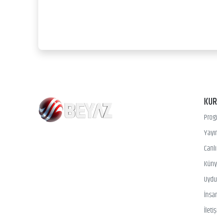
KU
Prog
Yayın
Canl
Kün
Uydu 
İnsa
İleti