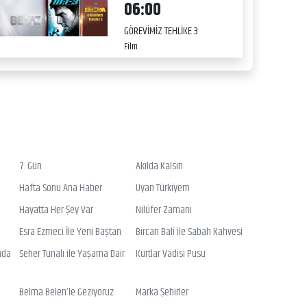
06:00
GÖREVİMİZ TEHLİKE 3
Film
7. Gün
Akılda Kalsın
Hafta Sonu Ana Haber
Uyan Türkiyem
Hayatta Her Şey Var
Nilüfer Zamanı
Esra Ezmeci İle Yeni Baştan
Bircan Bali ile Sabah Kahvesi
nda
Seher Tunalı ile Yaşama Dair
Kurtlar Vadisi Pusu
Belma Belen’le Geziyoruz
Marka Şehirler