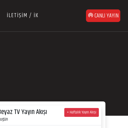
İLETİŞİM / İK
CANLI YAYIN
Beyaz TV Yayın Akışı
+ Haftalık Yayın Akışı
ugün