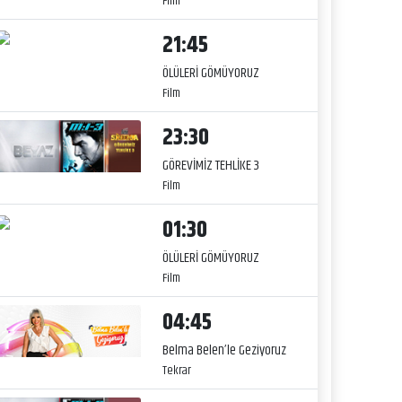
Film
21:45
ÖLÜLERİ GÖMÜYORUZ
Film
23:30
GÖREVİMİZ TEHLİKE 3
Film
01:30
ÖLÜLERİ GÖMÜYORUZ
Film
04:45
Belma Belen’le Geziyoruz
Tekrar