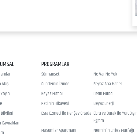
RUMSAL
PROGRAMLAR
ramlar
Sürmanşet
Ne Var Ne Yok
 Akışı
Gündemin İzinde
Beyaz Ana Haber
ı Yayın
Beyaz Futbol
Derin Futbol
ye
Pati'nin Hikayesi
Beyaz Enerji
Bilgileri
Esra Ezmeci ile Her Şey Ortada
Ebru ve Burak ile Yurt Dışı
Eğitim
n Kaynakları
Masumlar Apartmanı
Nermin'in Enfes Mutfağı
şim