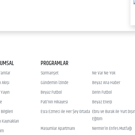
RUMSAL
PROGRAMLAR
ramlar
Sürmanşet
Ne Var Ne Yok
 Akışı
Gündemin İzinde
Beyaz Ana Haber
ı Yayın
Beyaz Futbol
Derin Futbol
ye
Pati'nin Hikayesi
Beyaz Enerji
Bilgileri
Esra Ezmeci ile Her Şey Ortada
Ebru ve Burak ile Yurt Dışı
Eğitim
n Kaynakları
Masumlar Apartmanı
Nermin'in Enfes Mutfağı
şim