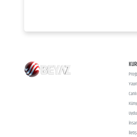
KU
Prog
Yayın
Canl
Kün
Uydu 
İnsa
İleti