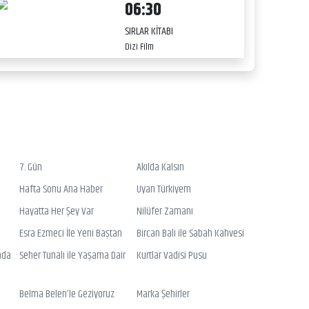
06:30
SIRLAR KİTABI
Dizi Film
7. Gün
Akılda Kalsın
Hafta Sonu Ana Haber
Uyan Türkiyem
Hayatta Her Şey Var
Nilüfer Zamanı
Esra Ezmeci İle Yeni Baştan
Bircan Bali ile Sabah Kahvesi
nda
Seher Tunalı ile Yaşama Dair
Kurtlar Vadisi Pusu
Belma Belen’le Geziyoruz
Marka Şehirler