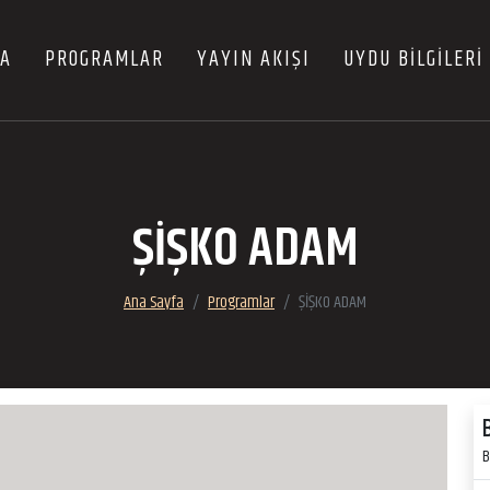
FA
PROGRAMLAR
YAYIN AKIŞI
UYDU BİLGİLERİ
ŞİŞKO ADAM
Ana Sayfa
Programlar
ŞİŞKO ADAM
B