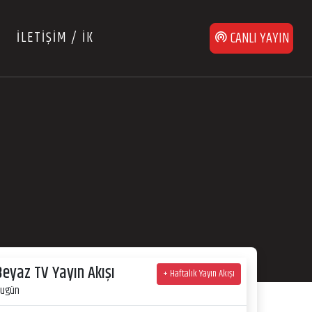
İLETİŞİM / İK
CANLI YAYIN
Beyaz TV Yayın Akışı
+ Haftalık Yayın Akışı
ugün