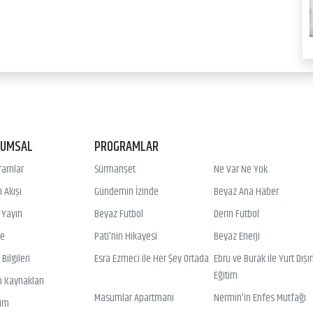
RUMSAL
PROGRAMLAR
ramlar
Sürmanşet
Ne Var Ne Yok
 Akışı
Gündemin İzinde
Beyaz Ana Haber
ı Yayın
Beyaz Futbol
Derin Futbol
ye
Pati'nin Hikayesi
Beyaz Enerji
Bilgileri
Esra Ezmeci ile Her Şey Ortada
Ebru ve Burak ile Yurt Dışı
Eğitim
n Kaynakları
Masumlar Apartmanı
Nermin'in Enfes Mutfağı
şim