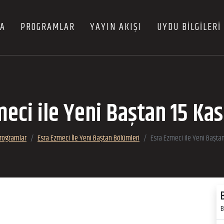
FA
PROGRAMLAR
YAYIN AKIŞI
UYDU BİLGİLERİ
meci ile Yeni Baştan 15 Ka
rogramlar
Esra Ezmeci İle Yeni Baştan Bölümleri
Esra Ezmeci ile Yeni Başt
B