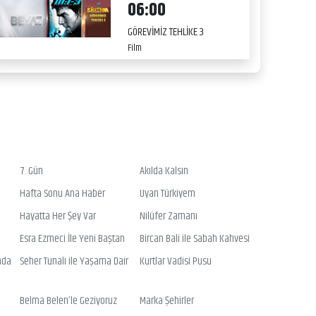
06:00
GÖREVİMİZ TEHLİKE 3
Film
7. Gün
Akılda Kalsın
Hafta Sonu Ana Haber
Uyan Türkiyem
Hayatta Her Şey Var
Nilüfer Zamanı
Esra Ezmeci İle Yeni Baştan
Bircan Bali ile Sabah Kahvesi
nda
Seher Tunalı ile Yaşama Dair
Kurtlar Vadisi Pusu
Belma Belen’le Geziyoruz
Marka Şehirler