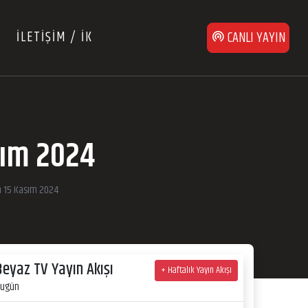
İLETİŞİM / İK
CANLI YAYIN
sım 2024
an 15 Kasım 2024
Beyaz TV Yayın Akışı
+ Haftalık Yayın Akışı
ugün