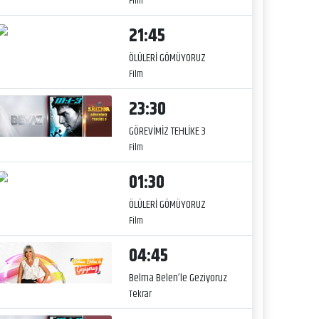
Film
21:45
ÖLÜLERİ GÖMÜYORUZ
Film
23:30
GÖREVİMİZ TEHLİKE 3
Film
01:30
ÖLÜLERİ GÖMÜYORUZ
Film
04:45
Belma Belen’le Geziyoruz
Tekrar