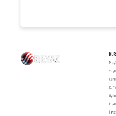
KU
Prog
Yayın
Canl
Kün
Uydu 
İnsa
İleti