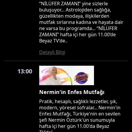
“NİLÜFER ZAMANI” yine sizlerle
buluşuyor... Astrolojiden sağlığa,
güzellikten modaya, ilişkilerden
mutfak sırlarına kadına ve hayata dair
ne varsa bu programda... “NİLÜFER
ZAMANI” hafta içi her gün 11.00’de
Beyaz TV’de..
Detaylı Bilgi
13:00
Nermin'in Enfes Mutfağı
Pratik, hesaplı, sağlıklı lezzetler, şık,
modern, yöresel sofralar... Nermin'in
Enfes Mutfağı, Türkiye'nin en sevilen
şefi Nermin Öztürk'ün sunumuyla
hafta içi her gün 11.00'da Beyaz