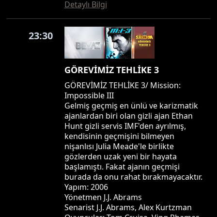
Detaylı Bilgi
23:30
GÖREVİMİZ TEHLİKE 3
GÖREVİMİZ TEHLİKE 3/ Mission:
Impossible III
Gelmiş geçmiş en ünlü ve karizmatik
ajanlardan biri olan gizli ajan Ethan
Hunt gizli servis IMF'den ayrılmış,
kendisinin geçmişini bilmeyen
nişanlısı Julia Meade'le birlikte
gözlerden uzak yeni bir hayata
başlamıştı. Fakat ajanın geçmişi
burada da onu rahat bırakmayacaktır.
Yapım: 2006
Yönetmen J.J. Abrams
Senarist J.J. Abrams, Alex Kurtzman