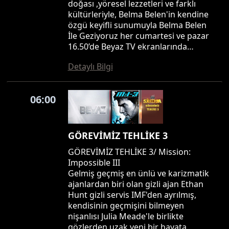
doğası ,yöresel lezzetleri ve farklı
kültürleriyle, Belma Belen'in kendine
özgü keyifli sunumuyla Belma Belen
İle Geziyoruz her cumartesi ve pazar
16.50’de Beyaz TV ekranlarında…
Detaylı Bilgi
06:00
GÖREVİMİZ TEHLİKE 3
GÖREVİMİZ TEHLİKE 3/ Mission:
Impossible III
Gelmiş geçmiş en ünlü ve karizmatik
ajanlardan biri olan gizli ajan Ethan
Hunt gizli servis IMF'den ayrılmış,
kendisinin geçmişini bilmeyen
nişanlısı Julia Meade'le birlikte
gözlerden uzak yeni bir hayata