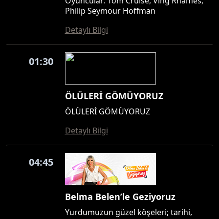
Oyuncular: Tom Cruise, Ving Rhames,
Philip Seymour Hoffman
Detaylı Bilgi
01:30
ÖLÜLERİ GÖMÜYORUZ
ÖLÜLERİ GÖMÜYORUZ
Detaylı Bilgi
04:45
Belma Belen’le Geziyoruz
Yurdumuzun güzel köşeleri; tarihi,