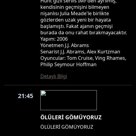
Hunt gizli servis IMF'den ayrılmış,
kendisinin geçmişini bilmeyen
nişanlısı Julia Meade'le birlikte
gözlerden uzak yeni bir hayata
başlamıştı. Fakat ajanın geçmişi
burada da onu rahat bırakmayacaktır.
Yapım: 2006
Yönetmen J.J. Abrams
Senarist J.J. Abrams, Alex Kurtzman
Oyuncular: Tom Cruise, Ving Rhames,
Philip Seymour Hoffman
Detaylı Bilgi
21:45
ÖLÜLERİ GÖMÜYORUZ
ÖLÜLERİ GÖMÜYORUZ