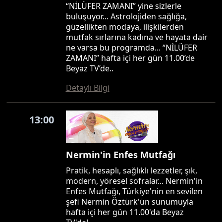
“NİLÜFER ZAMANI” yine sizlerle
buluşuyor... Astrolojiden sağlığa,
güzellikten modaya, ilişkilerden
mutfak sırlarına kadına ve hayata dair
ne varsa bu programda... “NİLÜFER
ZAMANI” hafta içi her gün 11.00’de
Beyaz TV’de..
Detaylı Bilgi
13:00
Nermin'in Enfes Mutfağı
Pratik, hesaplı, sağlıklı lezzetler, şık,
modern, yöresel sofralar... Nermin'in
Enfes Mutfağı, Türkiye'nin en sevilen
şefi Nermin Öztürk'ün sunumuyla
hafta içi her gün 11.00'da Beyaz