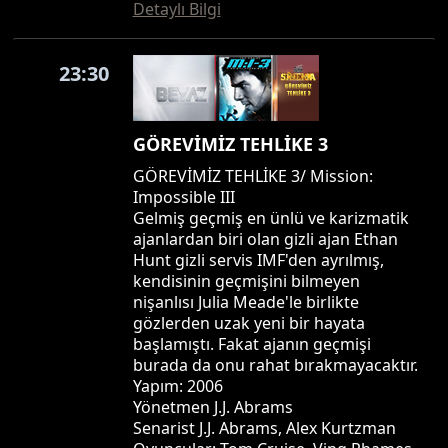
Detaylı Bilgi
23:30
GÖREVİMİZ TEHLİKE 3
GÖREVİMİZ TEHLİKE 3/ Mission:
Impossible III
Gelmiş geçmiş en ünlü ve karizmatik
ajanlardan biri olan gizli ajan Ethan
Hunt gizli servis IMF'den ayrılmış,
kendisinin geçmişini bilmeyen
nişanlısı Julia Meade'le birlikte
gözlerden uzak yeni bir hayata
başlamıştı. Fakat ajanın geçmişi
burada da onu rahat bırakmayacaktır.
Yapım: 2006
Yönetmen J.J. Abrams
Senarist J.J. Abrams, Alex Kurtzman