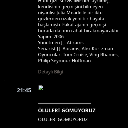
Hunt gizli servis IMF'den ayrılmış,
kendisinin geçmişini bilmeyen
nişanlısı Julia Meade'le birlikte
gözlerden uzak yeni bir hayata
başlamıştı. Fakat ajanın geçmişi
burada da onu rahat bırakmayacaktır.
Yapım: 2006
Yönetmen J.J. Abrams
Senarist J.J. Abrams, Alex Kurtzman
Oyuncular: Tom Cruise, Ving Rhames,
Philip Seymour Hoffman
Detaylı Bilgi
21:45
ÖLÜLERİ GÖMÜYORUZ
ÖLÜLERİ GÖMÜYORUZ