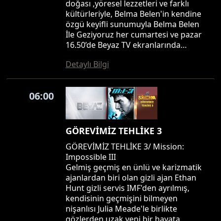
doğası ,yöresel lezzetleri ve farklı
kültürleriyle, Belma Belen'in kendine
özgü keyifli sunumuyla Belma Belen
İle Geziyoruz her cumartesi ve pazar
16.50’de Beyaz TV ekranlarında…
Detaylı Bilgi
06:00
GÖREVİMİZ TEHLİKE 3
GÖREVİMİZ TEHLİKE 3/ Mission:
Impossible III
Gelmiş geçmiş en ünlü ve karizmatik
ajanlardan biri olan gizli ajan Ethan
Hunt gizli servis IMF'den ayrılmış,
kendisinin geçmişini bilmeyen
nişanlısı Julia Meade'le birlikte
gözlerden uzak yeni bir hayata