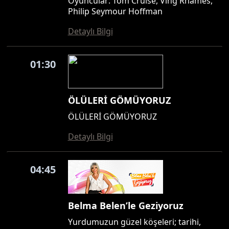
Oyuncular: Tom Cruise, Ving Rhames,
Philip Seymour Hoffman
Detaylı Bilgi
01:30
ÖLÜLERİ GÖMÜYORUZ
ÖLÜLERİ GÖMÜYORUZ
Detaylı Bilgi
04:45
Belma Belen’le Geziyoruz
Yurdumuzun güzel köşeleri; tarihi,