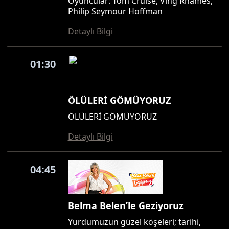
Oyuncular: Tom Cruise, Ving Rhames,
Philip Seymour Hoffman
Detaylı Bilgi
01:30
ÖLÜLERİ GÖMÜYORUZ
ÖLÜLERİ GÖMÜYORUZ
Detaylı Bilgi
04:45
Belma Belen’le Geziyoruz
Yurdumuzun güzel köşeleri; tarihi,