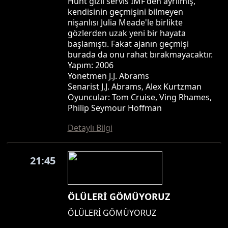
Hunt gizli servis IMF'den ayrılmış,
kendisinin geçmişini bilmeyen
nişanlısı Julia Meade'le birlikte
gözlerden uzak yeni bir hayata
başlamıştı. Fakat ajanın geçmişi
burada da onu rahat bırakmayacaktır.
Yapım: 2006
Yönetmen J.J. Abrams
Senarist J.J. Abrams, Alex Kurtzman
Oyuncular: Tom Cruise, Ving Rhames,
Philip Seymour Hoffman
Detaylı Bilgi
21:45
ÖLÜLERİ GÖMÜYORUZ
ÖLÜLERİ GÖMÜYORUZ