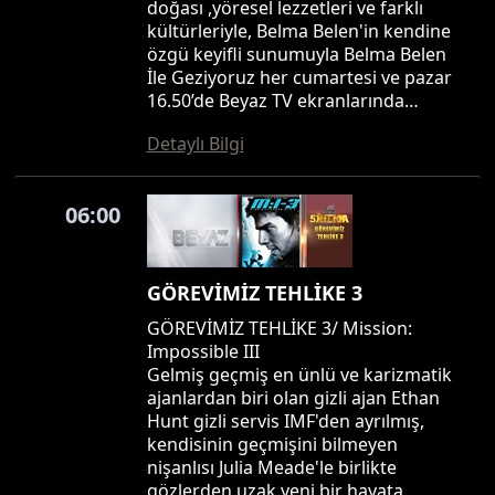
doğası ,yöresel lezzetleri ve farklı
kültürleriyle, Belma Belen'in kendine
özgü keyifli sunumuyla Belma Belen
İle Geziyoruz her cumartesi ve pazar
16.50’de Beyaz TV ekranlarında…
Detaylı Bilgi
06:00
GÖREVİMİZ TEHLİKE 3
GÖREVİMİZ TEHLİKE 3/ Mission:
Impossible III
Gelmiş geçmiş en ünlü ve karizmatik
ajanlardan biri olan gizli ajan Ethan
Hunt gizli servis IMF'den ayrılmış,
kendisinin geçmişini bilmeyen
nişanlısı Julia Meade'le birlikte
gözlerden uzak yeni bir hayata