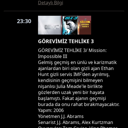
Detaylı Bilgi
23:30
GÖREVİMİZ TEHLİKE 3
GÖREVİMİZ TEHLİKE 3/ Mission:
Impossible III
Gelmiş geçmiş en ünlü ve karizmatik
ajanlardan biri olan gizli ajan Ethan
Hunt gizli servis IMF'den ayrılmış,
kendisinin geçmişini bilmeyen
nişanlısı Julia Meade'le birlikte
gözlerden uzak yeni bir hayata
başlamıştı. Fakat ajanın geçmişi
burada da onu rahat bırakmayacaktır.
Yapım: 2006
Yönetmen J.J. Abrams
Senarist J.J. Abrams, Alex Kurtzman