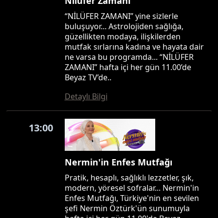
Nilüfer Zamanı
“NİLÜFER ZAMANI” yine sizlerle
buluşuyor... Astrolojiden sağlığa,
güzellikten modaya, ilişkilerden
mutfak sırlarına kadına ve hayata dair
ne varsa bu programda... “NİLÜFER
ZAMANI” hafta içi her gün 11.00’de
Beyaz TV’de..
Detaylı Bilgi
13:00
Nermin'in Enfes Mutfağı
Pratik, hesaplı, sağlıklı lezzetler, şık,
modern, yöresel sofralar... Nermin'in
Enfes Mutfağı, Türkiye'nin en sevilen
şefi Nermin Öztürk'ün sunumuyla