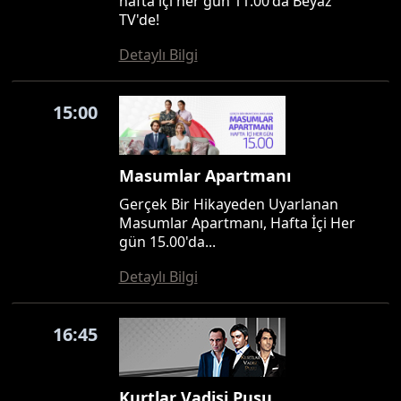
hafta içi her gün 11.00'da Beyaz
TV'de!
Detaylı Bilgi
15:00
Masumlar Apartmanı
Gerçek Bir Hikayeden Uyarlanan
Masumlar Apartmanı, Hafta İçi Her
gün 15.00'da...
Detaylı Bilgi
16:45
Kurtlar Vadisi Pusu