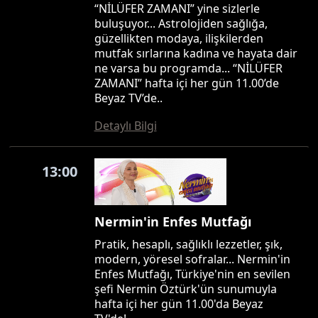
“NİLÜFER ZAMANI” yine sizlerle
buluşuyor... Astrolojiden sağlığa,
güzellikten modaya, ilişkilerden
mutfak sırlarına kadına ve hayata dair
ne varsa bu programda... “NİLÜFER
ZAMANI” hafta içi her gün 11.00’de
Beyaz TV’de..
Detaylı Bilgi
13:00
Nermin'in Enfes Mutfağı
Pratik, hesaplı, sağlıklı lezzetler, şık,
modern, yöresel sofralar... Nermin'in
Enfes Mutfağı, Türkiye'nin en sevilen
şefi Nermin Öztürk'ün sunumuyla
hafta içi her gün 11.00'da Beyaz