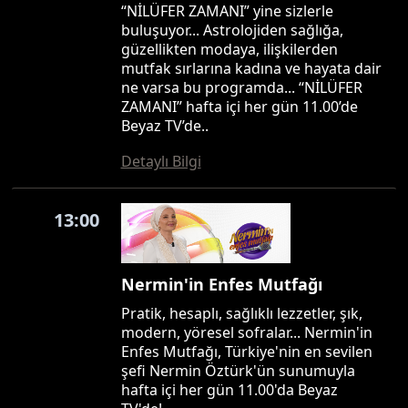
“NİLÜFER ZAMANI” yine sizlerle
buluşuyor... Astrolojiden sağlığa,
güzellikten modaya, ilişkilerden
mutfak sırlarına kadına ve hayata dair
ne varsa bu programda... “NİLÜFER
ZAMANI” hafta içi her gün 11.00’de
Beyaz TV’de..
Detaylı Bilgi
13:00
Nermin'in Enfes Mutfağı
Pratik, hesaplı, sağlıklı lezzetler, şık,
modern, yöresel sofralar... Nermin'in
Enfes Mutfağı, Türkiye'nin en sevilen
şefi Nermin Öztürk'ün sunumuyla
hafta içi her gün 11.00'da Beyaz