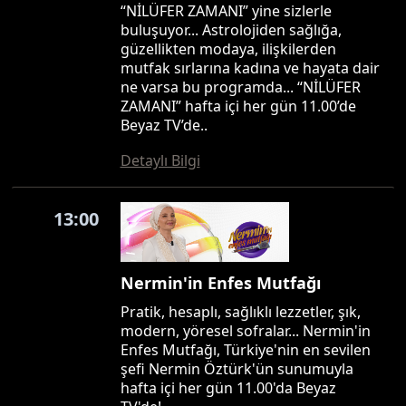
“NİLÜFER ZAMANI” yine sizlerle
buluşuyor... Astrolojiden sağlığa,
güzellikten modaya, ilişkilerden
mutfak sırlarına kadına ve hayata dair
ne varsa bu programda... “NİLÜFER
ZAMANI” hafta içi her gün 11.00’de
Beyaz TV’de..
Detaylı Bilgi
13:00
Nermin'in Enfes Mutfağı
Pratik, hesaplı, sağlıklı lezzetler, şık,
modern, yöresel sofralar... Nermin'in
Enfes Mutfağı, Türkiye'nin en sevilen
şefi Nermin Öztürk'ün sunumuyla
hafta içi her gün 11.00'da Beyaz