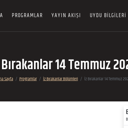
FA
PROGRAMLAR
YAYIN AKIŞI
UYDU BİLGİLERİ
z Bırakanlar 14 Temmuz 20
na Sayfa
Programlar
İz Bırakanlar Bölümleri
İz Bırakanlar 14 Temmuz 20
B