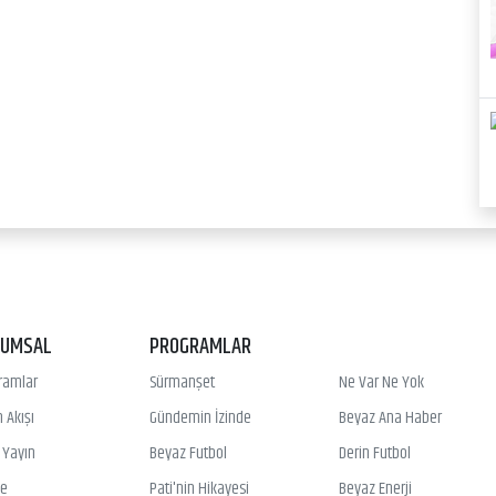
RUMSAL
PROGRAMLAR
ramlar
Sürmanşet
Ne Var Ne Yok
 Akışı
Gündemin İzinde
Beyaz Ana Haber
ı Yayın
Beyaz Futbol
Derin Futbol
ye
Pati'nin Hikayesi
Beyaz Enerji