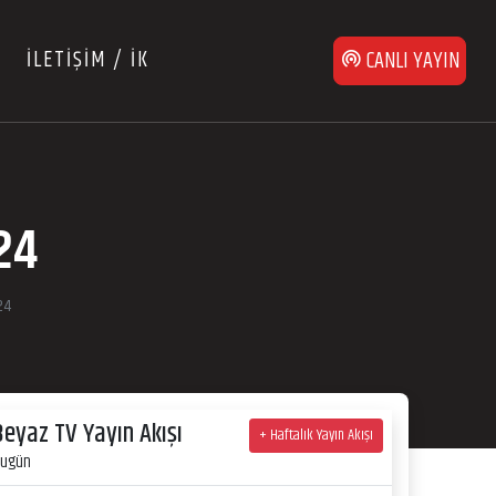
İLETİŞİM / İK
CANLI YAYIN
24
24
Beyaz TV Yayın Akışı
+ Haftalık Yayın Akışı
ugün