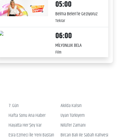
05:00
Belma Belen’le Geziyoruz
Tekrar
06:00
MİLYONLUK BELA
Film
7. Gün
Akılda Kalsın
Hafta Sonu Ana Haber
Uyan Türkiyem
Hayatta Her Şey Var
Nilüfer Zamanı
Esra Ezmeci İle Yeni Baştan
Bircan Bali ile Sabah Kahvesi