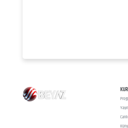
KU
Prog
Yayın
Canl
Kün