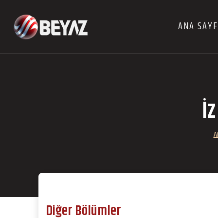
ANA SAY
İ
A
Diğer Bölümler