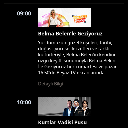
09:00
Belma Belen’le Geziyoruz
Yurdumuzun güzel köşeleri; tarihi,
doğası ,yöresel lezzetleri ve farklı
kültürleriyle, Belma Belen'in kendine
özgü keyifli sunumuyla Belma Belen
İle Geziyoruz her cumartesi ve pazar
16.50’de Beyaz TV ekranlarında…
Detaylı Bilgi
10:00
Kurtlar Vadisi Pusu