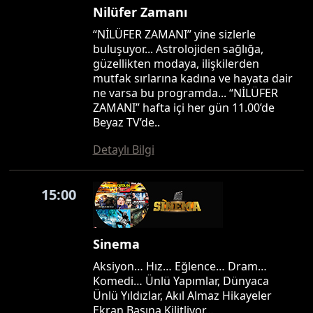
Nilüfer Zamanı
“NİLÜFER ZAMANI” yine sizlerle
buluşuyor... Astrolojiden sağlığa,
güzellikten modaya, ilişkilerden
mutfak sırlarına kadına ve hayata dair
ne varsa bu programda... “NİLÜFER
ZAMANI” hafta içi her gün 11.00’de
Beyaz TV’de..
Detaylı Bilgi
15:00
Sinema
Aksiyon… Hız… Eğlence… Dram…
Komedi… Ünlü Yapımlar, Dünyaca
Ünlü Yıldızlar, Akıl Almaz Hikayeler
Ekran Başına Kilitliyor…