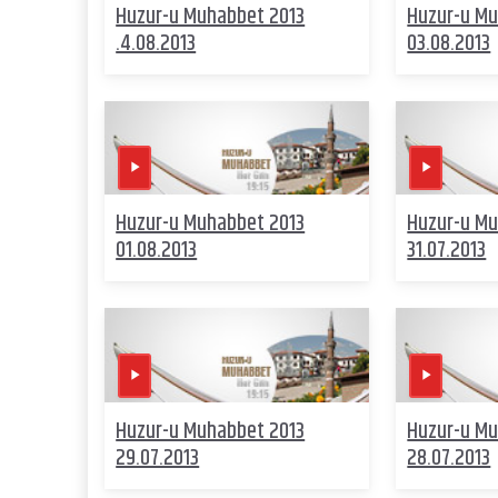
Huzur-u Muhabbet 2013
Huzur-u Mu
.4.08.2013
03.08.2013
Huzur-u Muhabbet 2013
Huzur-u Mu
01.08.2013
31.07.2013
Huzur-u Muhabbet 2013
Huzur-u Mu
29.07.2013
28.07.2013