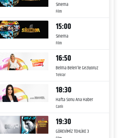
Sinema
Film
15:00
Sinema
Film
16:50
Belma Belen’le Geziyoruz
Tekrar
18:30
Hafta Sonu Ana Haber
Canlı
19:30
GÖREVİMİZ TEHLİKE 3