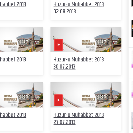
habbet 2013
Huzur-u Muhabbet 2013
02.08.2013
habbet 2013
Huzur-u Muhabbet 2013
30.07.2013
habbet 2013
Huzur-u Muhabbet 2013
27.07.2013