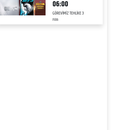
06:00
GÖREVİMİZ TEHLİKE 3
Film