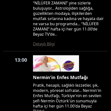
“NİLÜFER ZAMANI” yine sizlerle
buluşuyor... Astrolojiden sağlığa,
güzellikten modaya, ilişkilerden
mutfak sırlarına kadına ve hayata dair
ne varsa bu programda... “NİLÜFER
ZAMANI” hafta içi her gün 11.00’de
Beyaz TV’de..
Detaylı Bilgi
13:00
Nermin'in Enfes Mutfağı
Pratik, hesaplı, sağlıklı lezzetler, şık,
modern, yöresel sofralar... Nermin'in
Enfes Mutfağı, Türkiye'nin en sevilen
şefi Nermin Öztürk'ün sunumuyla
hafta içi her gün 11.00'da Beyaz