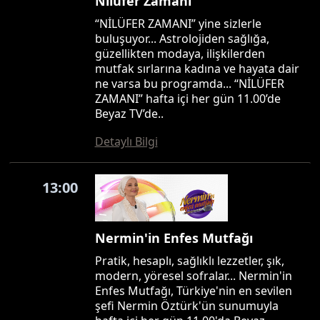
Nilüfer Zamanı
“NİLÜFER ZAMANI” yine sizlerle
buluşuyor... Astrolojiden sağlığa,
güzellikten modaya, ilişkilerden
mutfak sırlarına kadına ve hayata dair
ne varsa bu programda... “NİLÜFER
ZAMANI” hafta içi her gün 11.00’de
Beyaz TV’de..
Detaylı Bilgi
13:00
Nermin'in Enfes Mutfağı
Pratik, hesaplı, sağlıklı lezzetler, şık,
modern, yöresel sofralar... Nermin'in
Enfes Mutfağı, Türkiye'nin en sevilen
şefi Nermin Öztürk'ün sunumuyla