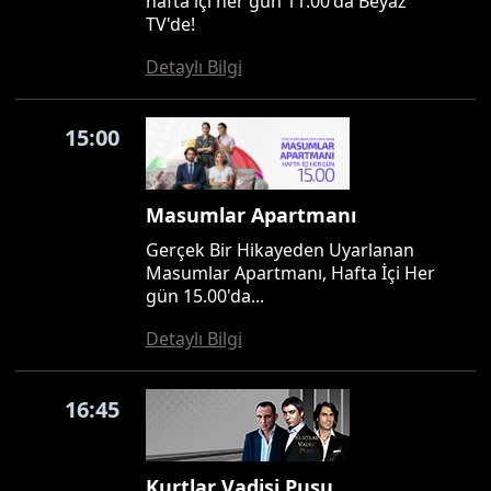
hafta içi her gün 11.00'da Beyaz
TV'de!
Detaylı Bilgi
15:00
Masumlar Apartmanı
Gerçek Bir Hikayeden Uyarlanan
Masumlar Apartmanı, Hafta İçi Her
gün 15.00'da...
Detaylı Bilgi
16:45
Kurtlar Vadisi Pusu