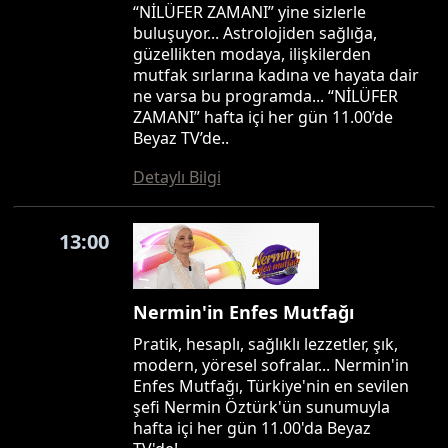
“NİLÜFER ZAMANI” yine sizlerle
buluşuyor... Astrolojiden sağlığa,
güzellikten modaya, ilişkilerden
mutfak sırlarına kadına ve hayata dair
ne varsa bu programda... “NİLÜFER
ZAMANI” hafta içi her gün 11.00’de
Beyaz TV’de..
Detaylı Bilgi
13:00
Nermin'in Enfes Mutfağı
Pratik, hesaplı, sağlıklı lezzetler, şık,
modern, yöresel sofralar... Nermin'in
Enfes Mutfağı, Türkiye'nin en sevilen
şefi Nermin Öztürk'ün sunumuyla
hafta içi her gün 11.00'da Beyaz