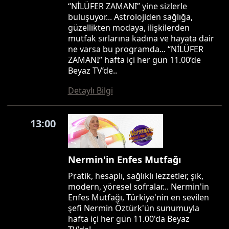
“NİLÜFER ZAMANI” yine sizlerle
buluşuyor... Astrolojiden sağlığa,
güzellikten modaya, ilişkilerden
mutfak sırlarına kadına ve hayata dair
ne varsa bu programda... “NİLÜFER
ZAMANI” hafta içi her gün 11.00’de
Beyaz TV’de..
Detaylı Bilgi
13:00
Nermin'in Enfes Mutfağı
Pratik, hesaplı, sağlıklı lezzetler, şık,
modern, yöresel sofralar... Nermin'in
Enfes Mutfağı, Türkiye'nin en sevilen
şefi Nermin Öztürk'ün sunumuyla
hafta içi her gün 11.00'da Beyaz