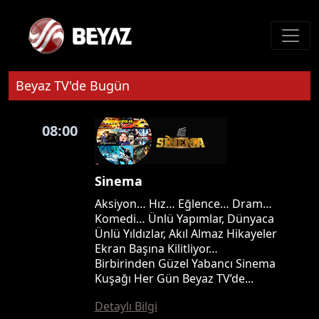
Beyaz TV'de Bugün
08:00
Sinema
Aksiyon… Hız… Eğlence… Dram…
Komedi… Ünlü Yapımlar, Dünyaca
Ünlü Yıldızlar, Akıl Almaz Hikayeler
Ekran Başına Kilitliyor…
Birbirinden Güzel Yabancı Sinema
Kuşağı Her Gün Beyaz TV’de...
Detaylı Bilgi