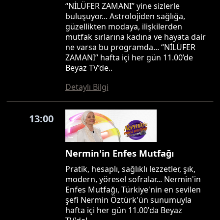
“NİLÜFER ZAMANI” yine sizlerle
buluşuyor... Astrolojiden sağlığa,
güzellikten modaya, ilişkilerden
mutfak sırlarına kadına ve hayata dair
ne varsa bu programda... “NİLÜFER
ZAMANI” hafta içi her gün 11.00’de
Beyaz TV’de..
Detaylı Bilgi
13:00
Nermin'in Enfes Mutfağı
Pratik, hesaplı, sağlıklı lezzetler, şık,
modern, yöresel sofralar... Nermin'in
Enfes Mutfağı, Türkiye'nin en sevilen
şefi Nermin Öztürk'ün sunumuyla
hafta içi her gün 11.00'da Beyaz