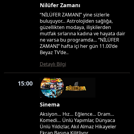
Nilüfer Zamanı
“NİLÜFER ZAMANI” yine sizlerle
buluşuyor... Astrolojiden sağlığa,
güzellikten modaya, ilişkilerden
mutfak sırlarına kadına ve hayata dair
ne varsa bu programda... “NİLÜFER
ZAMANI” hafta içi her gün 11.00’de
Beyaz TV’de..
Detaylı Bilgi
15:00
Sinema
Aksiyon… Hız… Eğlence… Dram…
Komedi… Ünlü Yapımlar, Dünyaca
Ünlü Yıldızlar, Akıl Almaz Hikayeler
Ekran Başına Kilitliyor…