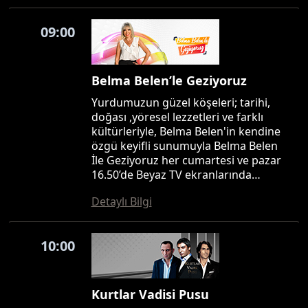
09:00
Belma Belen’le Geziyoruz
Yurdumuzun güzel köşeleri; tarihi,
doğası ,yöresel lezzetleri ve farklı
kültürleriyle, Belma Belen'in kendine
özgü keyifli sunumuyla Belma Belen
İle Geziyoruz her cumartesi ve pazar
16.50’de Beyaz TV ekranlarında…
Detaylı Bilgi
10:00
Kurtlar Vadisi Pusu