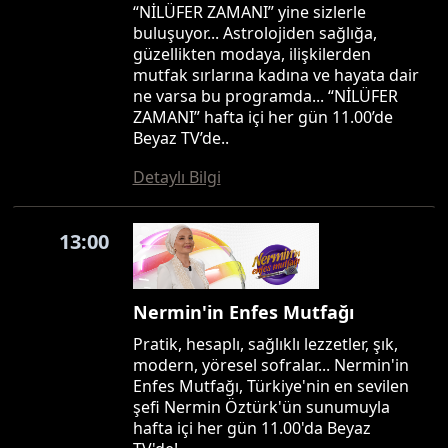
“NİLÜFER ZAMANI” yine sizlerle
buluşuyor... Astrolojiden sağlığa,
güzellikten modaya, ilişkilerden
mutfak sırlarına kadına ve hayata dair
ne varsa bu programda... “NİLÜFER
ZAMANI” hafta içi her gün 11.00’de
Beyaz TV’de..
Detaylı Bilgi
13:00
Nermin'in Enfes Mutfağı
Pratik, hesaplı, sağlıklı lezzetler, şık,
modern, yöresel sofralar... Nermin'in
Enfes Mutfağı, Türkiye'nin en sevilen
şefi Nermin Öztürk'ün sunumuyla
hafta içi her gün 11.00'da Beyaz