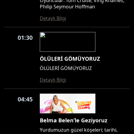
Oyuncular: Tom Cruise, Ving Rhames,
Philip Seymour Hoffman
Detaylı Bilgi
01:30
ÖLÜLERİ GÖMÜYORUZ
ÖLÜLERİ GÖMÜYORUZ
Detaylı Bilgi
04:45
Belma Belen’le Geziyoruz
Yurdumuzun güzel köşeleri; tarihi,