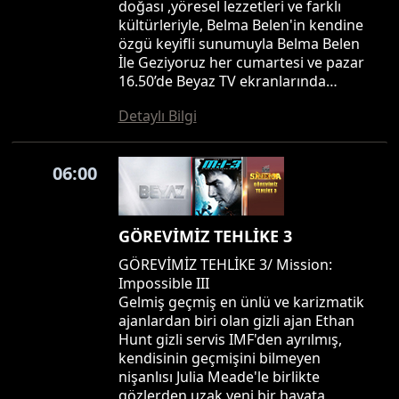
doğası ,yöresel lezzetleri ve farklı
kültürleriyle, Belma Belen'in kendine
özgü keyifli sunumuyla Belma Belen
İle Geziyoruz her cumartesi ve pazar
16.50’de Beyaz TV ekranlarında…
Detaylı Bilgi
06:00
GÖREVİMİZ TEHLİKE 3
GÖREVİMİZ TEHLİKE 3/ Mission:
Impossible III
Gelmiş geçmiş en ünlü ve karizmatik
ajanlardan biri olan gizli ajan Ethan
Hunt gizli servis IMF'den ayrılmış,
kendisinin geçmişini bilmeyen
nişanlısı Julia Meade'le birlikte
gözlerden uzak yeni bir hayata