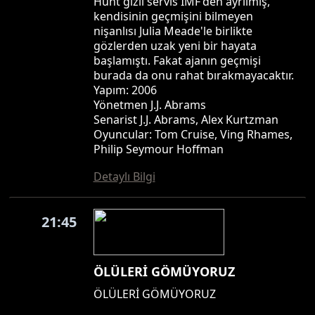
Hunt gizli servis IMF'den ayrılmış,
kendisinin geçmişini bilmeyen
nişanlısı Julia Meade'le birlikte
gözlerden uzak yeni bir hayata
başlamıştı. Fakat ajanın geçmişi
burada da onu rahat bırakmayacaktır.
Yapım: 2006
Yönetmen J.J. Abrams
Senarist J.J. Abrams, Alex Kurtzman
Oyuncular: Tom Cruise, Ving Rhames,
Philip Seymour Hoffman
Detaylı Bilgi
21:45
ÖLÜLERİ GÖMÜYORUZ
ÖLÜLERİ GÖMÜYORUZ