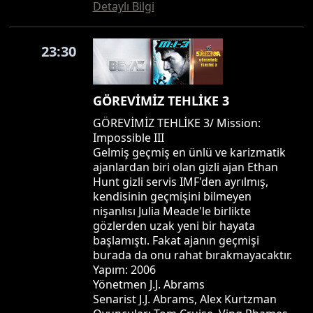
Detaylı Bilgi
23:30
GÖREVİMİZ TEHLİKE 3
GÖREVİMİZ TEHLİKE 3/ Mission:
Impossible III
Gelmiş geçmiş en ünlü ve karizmatik
ajanlardan biri olan gizli ajan Ethan
Hunt gizli servis IMF'den ayrılmış,
kendisinin geçmişini bilmeyen
nişanlısı Julia Meade'le birlikte
gözlerden uzak yeni bir hayata
başlamıştı. Fakat ajanın geçmişi
burada da onu rahat bırakmayacaktır.
Yapım: 2006
Yönetmen J.J. Abrams
Senarist J.J. Abrams, Alex Kurtzman