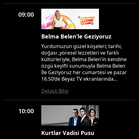
09:00
Belma Belen’le Geziyoruz
Yurdumuzun güzel köşeleri; tarihi,
doğası ,yöresel lezzetleri ve farklı
kültürleriyle, Belma Belen'in kendine
özgü keyifli sunumuyla Belma Belen
İle Geziyoruz her cumartesi ve pazar
16.50’de Beyaz TV ekranlarında…
Detaylı Bilgi
10:00
Kurtlar Vadisi Pusu