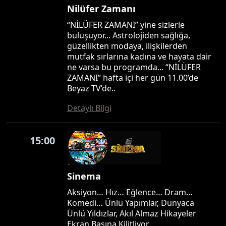
Nilüfer Zamanı
“NİLÜFER ZAMANI” yine sizlerle
buluşuyor... Astrolojiden sağlığa,
güzellikten modaya, ilişkilerden
mutfak sırlarına kadına ve hayata dair
ne varsa bu programda... “NİLÜFER
ZAMANI” hafta içi her gün 11.00’de
Beyaz TV’de..
Detaylı Bilgi
15:00
Sinema
Aksiyon… Hız… Eğlence… Dram…
Komedi… Ünlü Yapımlar, Dünyaca
Ünlü Yıldızlar, Akıl Almaz Hikayeler
Ekran Başına Kilitliyor…