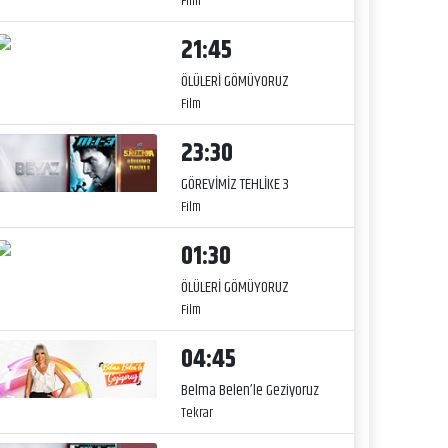
Film
21:45
ÖLÜLERİ GÖMÜYORUZ
Film
23:30
GÖREVİMİZ TEHLİKE 3
Film
01:30
ÖLÜLERİ GÖMÜYORUZ
Film
04:45
Belma Belen’le Geziyoruz
Tekrar