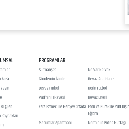
RUMSAL
PROGRAMLAR
ramlar
Sürmanşet
Ne Var Ne Yok
 Akışı
Gündemin İzinde
Beyaz Ana Haber
ı Yayın
Beyaz Futbol
Derin Futbol
ye
Pati'nin Hikayesi
Beyaz Enerji
Bilgileri
Esra Ezmeci ile Her Şey Ortada
Ebru ve Burak ile Yurt Dışı
Eğitim
n Kaynakları
Masumlar Apartmanı
Nermin'in Enfes Mutfağı
şim