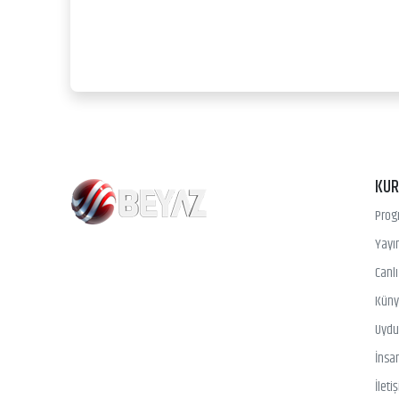
KU
Prog
Yayın
Canl
Kün
Uydu 
İnsa
İleti