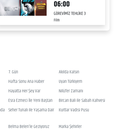
06:00
GÖREVİMİZ TEHLİKE 3
Film
7. Gün
Akılda Kalsın
Hafta Sonu Ana Haber
Uyan Türkiyem
Hayatta Her Şey Var
Nilüfer Zamanı
Esra Ezmeci İle Yeni Baştan
Bircan Bali ile Sabah Kahvesi
nda
Seher Tunalı ile Yaşama Dair
Kurtlar Vadisi Pusu
Belma Belen’le Geziyoruz
Marka Şehirler