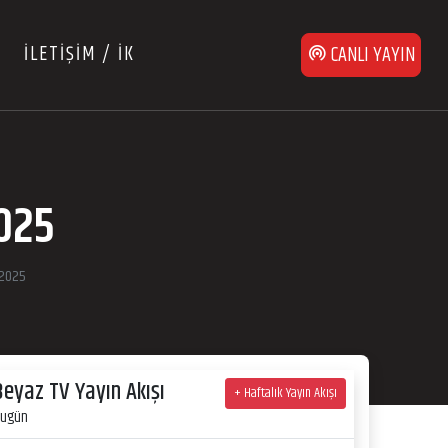
İLETİŞİM / İK
CANLI YAYIN
025
2025
Beyaz TV Yayın Akışı
+ Haftalık Yayın Akışı
ugün