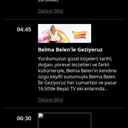
Detaylı Bilgi
04:45
Belma Belen’le Geziyoruz
Yurdumuzun güzel köşeleri; tarihi,
doğası ,yöresel lezzetleri ve farklı
kültürleriyle, Belma Belen'in kendine
özgü keyifli sunumuyla Belma Belen
İle Geziyoruz her cumartesi ve pazar
16.50’de Beyaz TV ekranlarında…
Detaylı Bilgi
06:30