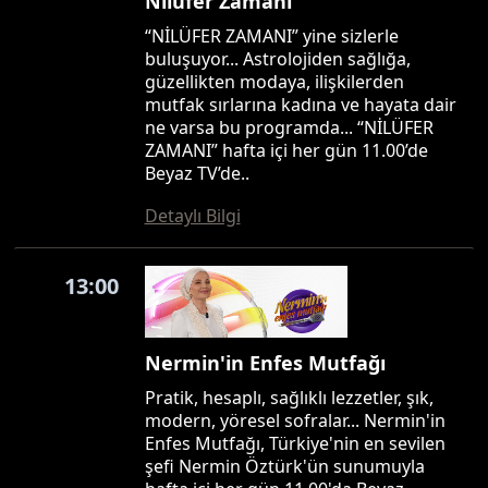
Nilüfer Zamanı
“NİLÜFER ZAMANI” yine sizlerle
buluşuyor... Astrolojiden sağlığa,
güzellikten modaya, ilişkilerden
mutfak sırlarına kadına ve hayata dair
ne varsa bu programda... “NİLÜFER
ZAMANI” hafta içi her gün 11.00’de
Beyaz TV’de..
Detaylı Bilgi
13:00
Nermin'in Enfes Mutfağı
Pratik, hesaplı, sağlıklı lezzetler, şık,
modern, yöresel sofralar... Nermin'in
Enfes Mutfağı, Türkiye'nin en sevilen
şefi Nermin Öztürk'ün sunumuyla