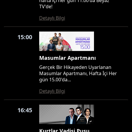
hafta içi her gün 11.00'da Beyaz
TV'de!
Detaylı Bilgi
15:00
Masumlar Apartmanı
Gerçek Bir Hikayeden Uyarlanan
Masumlar Apartmanı, Hafta İçi Her
gün 15.00'da...
Detaylı Bilgi
16:45
Kurtlar Vadisi Pusu