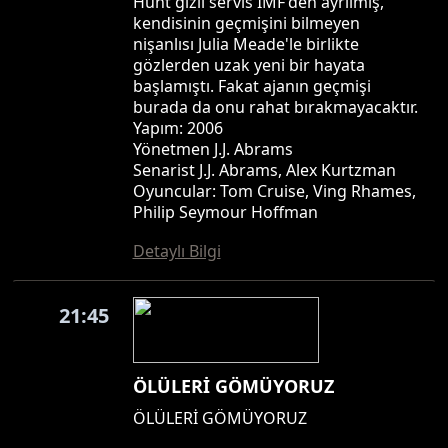
Hunt gizli servis IMF'den ayrılmış,
kendisinin geçmişini bilmeyen
nişanlısı Julia Meade'le birlikte
gözlerden uzak yeni bir hayata
başlamıştı. Fakat ajanın geçmişi
burada da onu rahat bırakmayacaktır.
Yapım: 2006
Yönetmen J.J. Abrams
Senarist J.J. Abrams, Alex Kurtzman
Oyuncular: Tom Cruise, Ving Rhames,
Philip Seymour Hoffman
Detaylı Bilgi
21:45
ÖLÜLERİ GÖMÜYORUZ
ÖLÜLERİ GÖMÜYORUZ