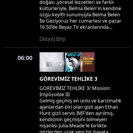
doğası ,yöresel lezzetleri ve farklı
kültürleriyle, Belma Belen'in kendine
özgü keyifli sunumuyla Belma Belen
İle Geziyoruz her cumartesi ve pazar
16.50’de Beyaz TV ekranlarında…
Detaylı Bilgi
06:00
GÖREVİMİZ TEHLİKE 3
GÖREVİMİZ TEHLİKE 3/ Mission:
Impossible III
Gelmiş geçmiş en ünlü ve karizmatik
ajanlardan biri olan gizli ajan Ethan
Hunt gizli servis IMF'den ayrılmış,
kendisinin geçmişini bilmeyen
nişanlısı Julia Meade'le birlikte
gözlerden uzak yeni bir hayata