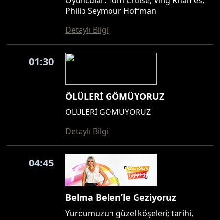
Oyuncular: Tom Cruise, Ving Rhames,
Philip Seymour Hoffman
Detaylı Bilgi
01:30
ÖLÜLERİ GÖMÜYORUZ
ÖLÜLERİ GÖMÜYORUZ
Detaylı Bilgi
04:45
Belma Belen’le Geziyoruz
Yurdumuzun güzel köşeleri; tarihi,