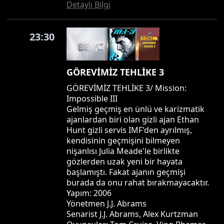
Detaylı Bilgi
23:30
GÖREVİMİZ TEHLİKE 3
GÖREVİMİZ TEHLİKE 3/ Mission:
Impossible III
Gelmiş geçmiş en ünlü ve karizmatik
ajanlardan biri olan gizli ajan Ethan
Hunt gizli servis IMF'den ayrılmış,
kendisinin geçmişini bilmeyen
nişanlısı Julia Meade'le birlikte
gözlerden uzak yeni bir hayata
başlamıştı. Fakat ajanın geçmişi
burada da onu rahat bırakmayacaktır.
Yapım: 2006
Yönetmen J.J. Abrams
Senarist J.J. Abrams, Alex Kurtzman