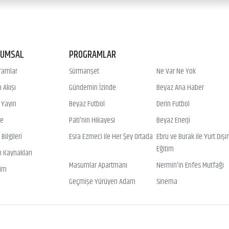
RUMSAL
PROGRAMLAR
ramlar
Sürmanşet
Ne Var Ne Yok
 Akışı
Gündemin İzinde
Beyaz Ana Haber
ı Yayın
Beyaz Futbol
Derin Futbol
ye
Pati'nin Hikayesi
Beyaz Enerji
Bilgileri
Esra Ezmeci ile Her Şey Ortada
Ebru ve Burak ile Yurt Dışı
Eğitim
n Kaynakları
Masumlar Apartmanı
Nermin'in Enfes Mutfağı
şim
Geçmişe Yürüyen Adam
Sinema