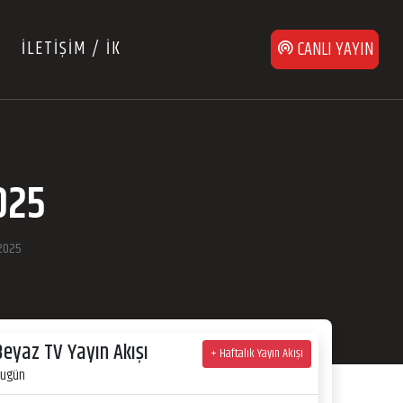
İLETİŞİM / İK
CANLI YAYIN
025
2025
Beyaz TV Yayın Akışı
+ Haftalık Yayın Akışı
ugün