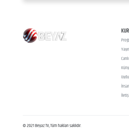
KU
Prog
Yayın
Canl
Kün
Uydu 
İnsa
İleti
© 2021 Beyaz TV, Tüm hakları saklıdır.