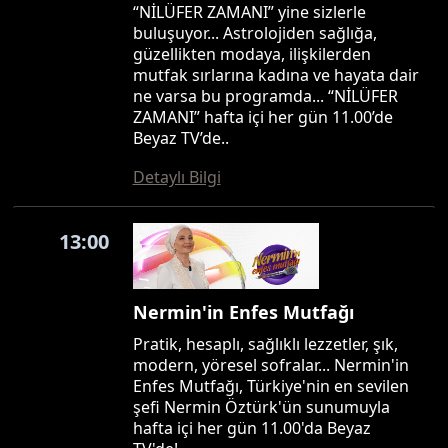
“NİLÜFER ZAMANI” yine sizlerle
buluşuyor... Astrolojiden sağlığa,
güzellikten modaya, ilişkilerden
mutfak sırlarına kadına ve hayata dair
ne varsa bu programda... “NİLÜFER
ZAMANI” hafta içi her gün 11.00’de
Beyaz TV’de..
Detaylı Bilgi
13:00
Nermin'in Enfes Mutfağı
Pratik, hesaplı, sağlıklı lezzetler, şık,
modern, yöresel sofralar... Nermin'in
Enfes Mutfağı, Türkiye'nin en sevilen
şefi Nermin Öztürk'ün sunumuyla
hafta içi her gün 11.00'da Beyaz