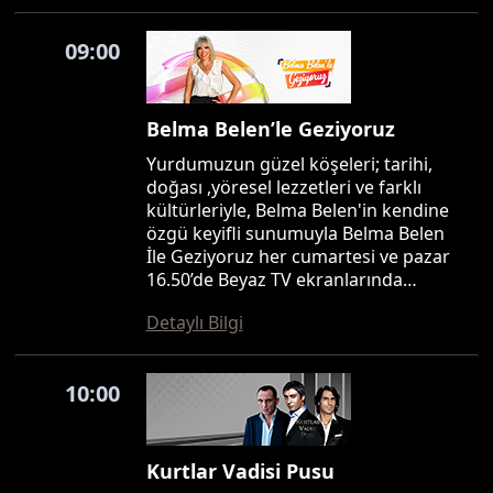
09:00
Belma Belen’le Geziyoruz
Yurdumuzun güzel köşeleri; tarihi,
doğası ,yöresel lezzetleri ve farklı
kültürleriyle, Belma Belen'in kendine
özgü keyifli sunumuyla Belma Belen
İle Geziyoruz her cumartesi ve pazar
16.50’de Beyaz TV ekranlarında…
Detaylı Bilgi
10:00
Kurtlar Vadisi Pusu