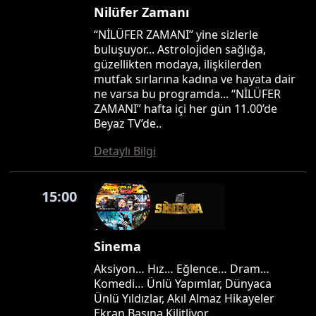
Nilüfer Zamanı
“NİLÜFER ZAMANI” yine sizlerle
buluşuyor... Astrolojiden sağlığa,
güzellikten modaya, ilişkilerden
mutfak sırlarına kadına ve hayata dair
ne varsa bu programda... “NİLÜFER
ZAMANI” hafta içi her gün 11.00’de
Beyaz TV’de..
Detaylı Bilgi
15:00
Sinema
Aksiyon… Hız… Eğlence… Dram…
Komedi… Ünlü Yapımlar, Dünyaca
Ünlü Yıldızlar, Akıl Almaz Hikayeler
Ekran Başına Kilitliyor…