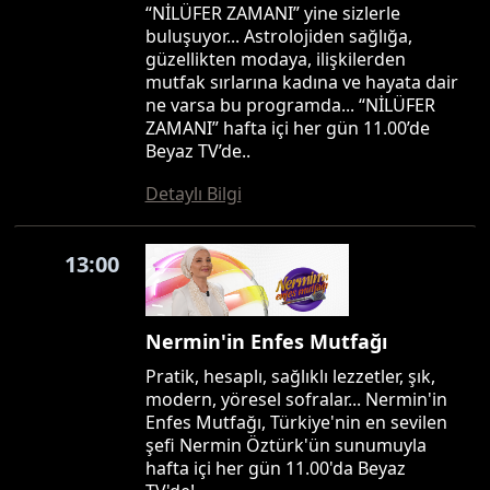
“NİLÜFER ZAMANI” yine sizlerle
buluşuyor... Astrolojiden sağlığa,
güzellikten modaya, ilişkilerden
mutfak sırlarına kadına ve hayata dair
ne varsa bu programda... “NİLÜFER
ZAMANI” hafta içi her gün 11.00’de
Beyaz TV’de..
Detaylı Bilgi
13:00
Nermin'in Enfes Mutfağı
Pratik, hesaplı, sağlıklı lezzetler, şık,
modern, yöresel sofralar... Nermin'in
Enfes Mutfağı, Türkiye'nin en sevilen
şefi Nermin Öztürk'ün sunumuyla
hafta içi her gün 11.00'da Beyaz