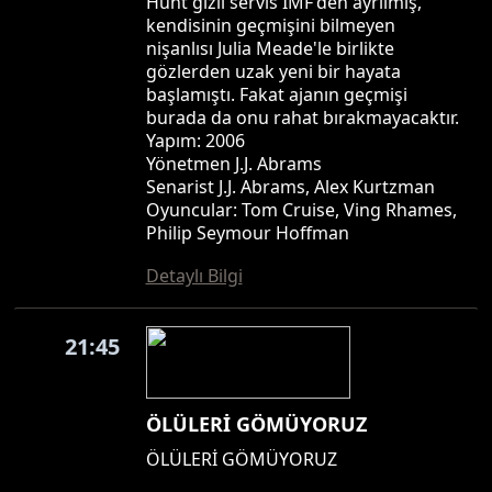
Hunt gizli servis IMF'den ayrılmış,
kendisinin geçmişini bilmeyen
nişanlısı Julia Meade'le birlikte
gözlerden uzak yeni bir hayata
başlamıştı. Fakat ajanın geçmişi
burada da onu rahat bırakmayacaktır.
Yapım: 2006
Yönetmen J.J. Abrams
Senarist J.J. Abrams, Alex Kurtzman
Oyuncular: Tom Cruise, Ving Rhames,
Philip Seymour Hoffman
Detaylı Bilgi
21:45
ÖLÜLERİ GÖMÜYORUZ
ÖLÜLERİ GÖMÜYORUZ