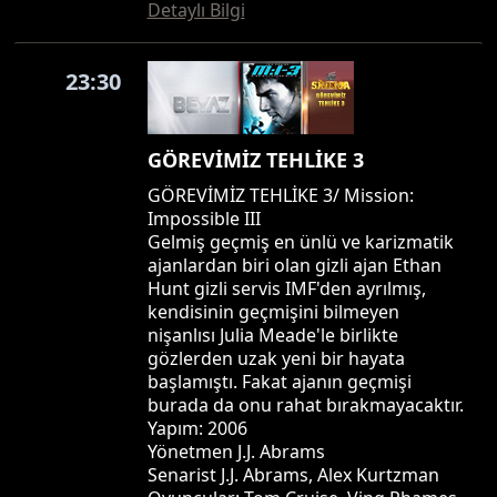
Detaylı Bilgi
23:30
GÖREVİMİZ TEHLİKE 3
GÖREVİMİZ TEHLİKE 3/ Mission:
Impossible III
Gelmiş geçmiş en ünlü ve karizmatik
ajanlardan biri olan gizli ajan Ethan
Hunt gizli servis IMF'den ayrılmış,
kendisinin geçmişini bilmeyen
nişanlısı Julia Meade'le birlikte
gözlerden uzak yeni bir hayata
başlamıştı. Fakat ajanın geçmişi
burada da onu rahat bırakmayacaktır.
Yapım: 2006
Yönetmen J.J. Abrams
Senarist J.J. Abrams, Alex Kurtzman