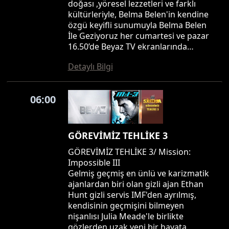
doğası ,yöresel lezzetleri ve farklı
kültürleriyle, Belma Belen'in kendine
özgü keyifli sunumuyla Belma Belen
İle Geziyoruz her cumartesi ve pazar
16.50’de Beyaz TV ekranlarında…
Detaylı Bilgi
06:00
GÖREVİMİZ TEHLİKE 3
GÖREVİMİZ TEHLİKE 3/ Mission:
Impossible III
Gelmiş geçmiş en ünlü ve karizmatik
ajanlardan biri olan gizli ajan Ethan
Hunt gizli servis IMF'den ayrılmış,
kendisinin geçmişini bilmeyen
nişanlısı Julia Meade'le birlikte
gözlerden uzak yeni bir hayata