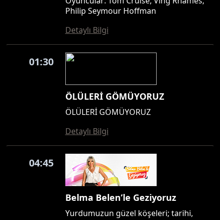
Oyuncular: Tom Cruise, Ving Rhames,
Philip Seymour Hoffman
Detaylı Bilgi
01:30
ÖLÜLERİ GÖMÜYORUZ
ÖLÜLERİ GÖMÜYORUZ
Detaylı Bilgi
04:45
Belma Belen’le Geziyoruz
Yurdumuzun güzel köşeleri; tarihi,