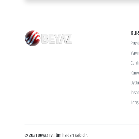
KU
Prog
Yayın
Canl
Kün
Uydu 
İnsa
İleti
© 2021 Beyaz TV, Tüm hakları saklıdır.