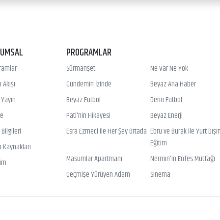
RUMSAL
PROGRAMLAR
ramlar
Sürmanşet
Ne Var Ne Yok
 Akışı
Gündemin İzinde
Beyaz Ana Haber
ı Yayın
Beyaz Futbol
Derin Futbol
ye
Pati'nin Hikayesi
Beyaz Enerji
Bilgileri
Esra Ezmeci ile Her Şey Ortada
Ebru ve Burak ile Yurt Dışı
Eğitim
n Kaynakları
Masumlar Apartmanı
Nermin'in Enfes Mutfağı
şim
Geçmişe Yürüyen Adam
Sinema