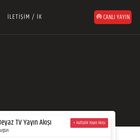
İLETİŞİM / İK
CANLI YAYIN
Beyaz TV Yayın Akışı
+ Haftalık Yayın Akışı
ugün