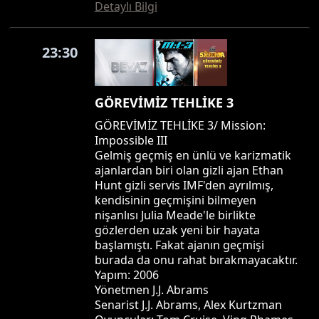
Detaylı Bilgi
23:30
GÖREVİMİZ TEHLİKE 3
GÖREVİMİZ TEHLİKE 3/ Mission:
Impossible III
Gelmiş geçmiş en ünlü ve karizmatik
ajanlardan biri olan gizli ajan Ethan
Hunt gizli servis IMF'den ayrılmış,
kendisinin geçmişini bilmeyen
nişanlısı Julia Meade'le birlikte
gözlerden uzak yeni bir hayata
başlamıştı. Fakat ajanın geçmişi
burada da onu rahat bırakmayacaktır.
Yapım: 2006
Yönetmen J.J. Abrams
Senarist J.J. Abrams, Alex Kurtzman