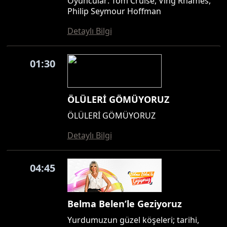
Oyuncular: Tom Cruise, Ving Rhames,
Philip Seymour Hoffman
Detaylı Bilgi
01:30
ÖLÜLERİ GÖMÜYORUZ
ÖLÜLERİ GÖMÜYORUZ
Detaylı Bilgi
04:45
Belma Belen’le Geziyoruz
Yurdumuzun güzel köşeleri; tarihi,