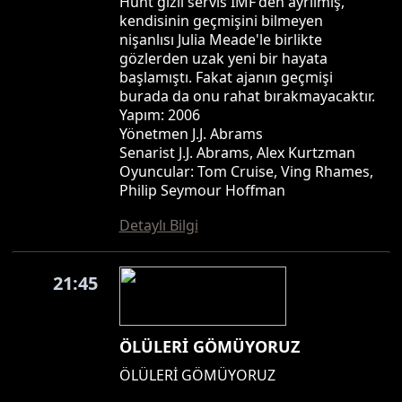
Hunt gizli servis IMF'den ayrılmış,
kendisinin geçmişini bilmeyen
nişanlısı Julia Meade'le birlikte
gözlerden uzak yeni bir hayata
başlamıştı. Fakat ajanın geçmişi
burada da onu rahat bırakmayacaktır.
Yapım: 2006
Yönetmen J.J. Abrams
Senarist J.J. Abrams, Alex Kurtzman
Oyuncular: Tom Cruise, Ving Rhames,
Philip Seymour Hoffman
Detaylı Bilgi
21:45
ÖLÜLERİ GÖMÜYORUZ
ÖLÜLERİ GÖMÜYORUZ