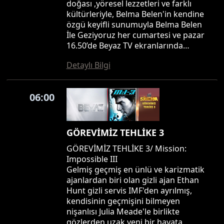
doğası ,yöresel lezzetleri ve farklı
kültürleriyle, Belma Belen'in kendine
özgü keyifli sunumuyla Belma Belen
İle Geziyoruz her cumartesi ve pazar
16.50’de Beyaz TV ekranlarında…
Detaylı Bilgi
06:00
GÖREVİMİZ TEHLİKE 3
GÖREVİMİZ TEHLİKE 3/ Mission:
Impossible III
Gelmiş geçmiş en ünlü ve karizmatik
ajanlardan biri olan gizli ajan Ethan
Hunt gizli servis IMF'den ayrılmış,
kendisinin geçmişini bilmeyen
nişanlısı Julia Meade'le birlikte
gözlerden uzak yeni bir hayata