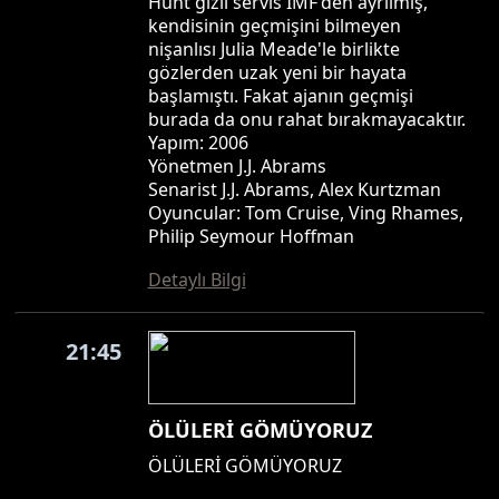
Hunt gizli servis IMF'den ayrılmış,
kendisinin geçmişini bilmeyen
nişanlısı Julia Meade'le birlikte
gözlerden uzak yeni bir hayata
başlamıştı. Fakat ajanın geçmişi
burada da onu rahat bırakmayacaktır.
Yapım: 2006
Yönetmen J.J. Abrams
Senarist J.J. Abrams, Alex Kurtzman
Oyuncular: Tom Cruise, Ving Rhames,
Philip Seymour Hoffman
Detaylı Bilgi
21:45
ÖLÜLERİ GÖMÜYORUZ
ÖLÜLERİ GÖMÜYORUZ