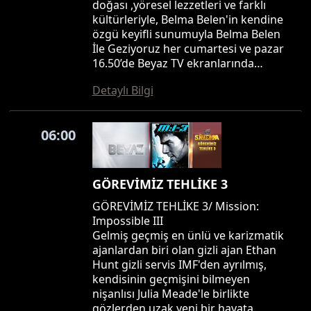
doğası ,yöresel lezzetleri ve farklı
kültürleriyle, Belma Belen'in kendine
özgü keyifli sunumuyla Belma Belen
İle Geziyoruz her cumartesi ve pazar
16.50’de Beyaz TV ekranlarında…
Detaylı Bilgi
06:00
GÖREVİMİZ TEHLİKE 3
GÖREVİMİZ TEHLİKE 3/ Mission:
Impossible III
Gelmiş geçmiş en ünlü ve karizmatik
ajanlardan biri olan gizli ajan Ethan
Hunt gizli servis IMF'den ayrılmış,
kendisinin geçmişini bilmeyen
nişanlısı Julia Meade'le birlikte
gözlerden uzak yeni bir hayata