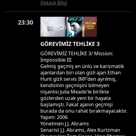
Detaylı Bilgi
23:30
GÖREVİMİZ TEHLİKE 3
GÖREVİMİZ TEHLİKE 3/ Mission:
Impossible III
Gelmiş geçmiş en ünlü ve karizmatik
ajanlardan biri olan gizli ajan Ethan
Hunt gizli servis IMF'den ayrılmış,
kendisinin geçmişini bilmeyen
nişanlısı Julia Meade'le birlikte
gözlerden uzak yeni bir hayata
başlamıştı. Fakat ajanın geçmişi
burada da onu rahat bırakmayacaktır.
Yapım: 2006
Yönetmen J.J. Abrams
Senarist J.J. Abrams, Alex Kurtzman