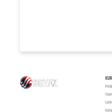
KU
Prog
Yayın
Canl
Kün