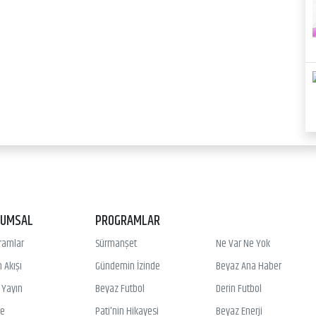
RUMSAL
PROGRAMLAR
ramlar
Sürmanşet
Ne Var Ne Yok
 Akışı
Gündemin İzinde
Beyaz Ana Haber
ı Yayın
Beyaz Futbol
Derin Futbol
ye
Pati'nin Hikayesi
Beyaz Enerji