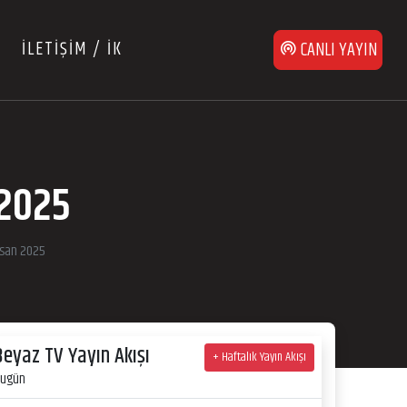
İLETİŞİM / İK
CANLI YAYIN
2025
san 2025
Beyaz TV Yayın Akışı
+ Haftalık Yayın Akışı
ugün