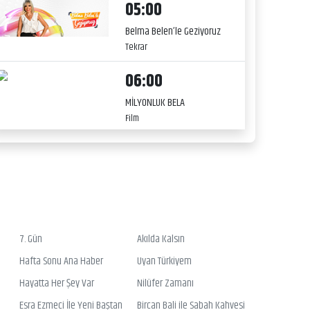
05:00
Belma Belen’le Geziyoruz
Tekrar
06:00
MİLYONLUK BELA
Film
7. Gün
Akılda Kalsın
Hafta Sonu Ana Haber
Uyan Türkiyem
Hayatta Her Şey Var
Nilüfer Zamanı
Esra Ezmeci İle Yeni Baştan
Bircan Bali ile Sabah Kahvesi